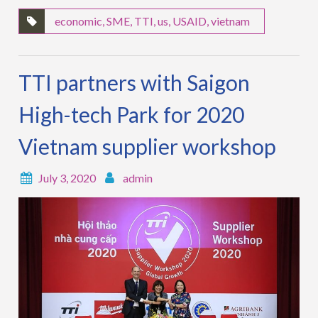
economic
,
SME
,
TTI
,
us
,
USAID
,
vietnam
TTI partners with Saigon
High-tech Park for 2020
Vietnam supplier workshop
July 3, 2020
admin