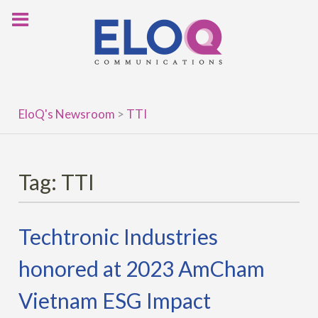
Skip
to
content
EloQ's Newsroom
>
TTI
Tag:
TTI
Techtronic Industries
honored at 2023 AmCham
Vietnam ESG Impact