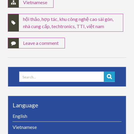
Vietnamese
hội thảo
,
hợp tác
,
khu công nghệ cao sài gòn
,
nhà cung cấp
,
techtronics
,
TTI
,
việt nam
Leave a comment
Search
for:
Language
English
Vietnamese