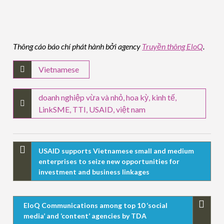
Thông cáo báo chí phát hành bởi agency
Truyền thông EloQ
.
Vietnamese
doanh nghiệp vừa và nhỏ
,
hoa kỳ
,
kinh tế
,
LinkSME
,
TTI
,
USAID
,
việt nam
USAID supports Vietnamese small and medium
enterprises to seize new opportunities for
investment and business linkages
EloQ Communications among top 10 ‘social
media’ and ‘content’ agencies by TDA