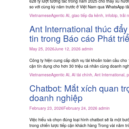
628 tỷ lượt tương tác trong năm 2025 cho thấy xu hướn
so với cùng kỳ năm trước ở Việt Nam qua WhatsApp t
Vietnamese
Agentic AI
,
giao tiếp đa kênh
,
infobip
,
trải 
Ant International thúc đẩ
tin trong Báo cáo Phát t
May 25, 2026
June 12, 2026
admin
Công ty hiện cung cấp dịch vụ tài khoản toàn cầu cho 
cận tín dụng cho hơn 30 triệu cá nhân cùng doanh ngh
Vietnamese
Agentic AI
,
AI tài chính
,
Ant International
,
p
Chatbot: Mắt xích quan tr
doanh nghiệp
February 23, 2026
February 24, 2026
admin
Việc hiểu và chọn đúng loại hình chatbot sẽ là một bư
trong chiến lược tiếp cận khách hàng Trong vài năm tr