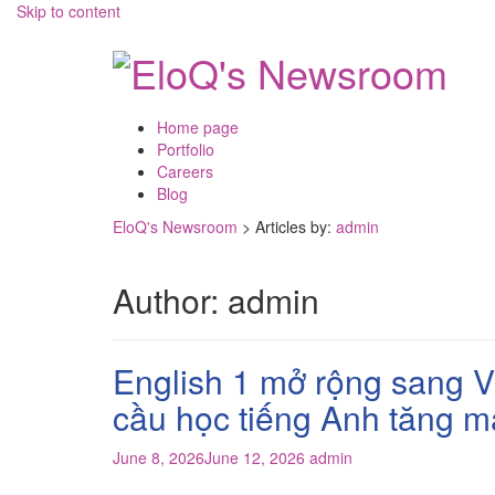
Skip to content
Home page
Portfolio
Careers
Blog
EloQ's Newsroom
>
Articles by:
admin
Author:
admin
English 1 mở rộng sang V
cầu học tiếng Anh tăng 
June 8, 2026
June 12, 2026
admin