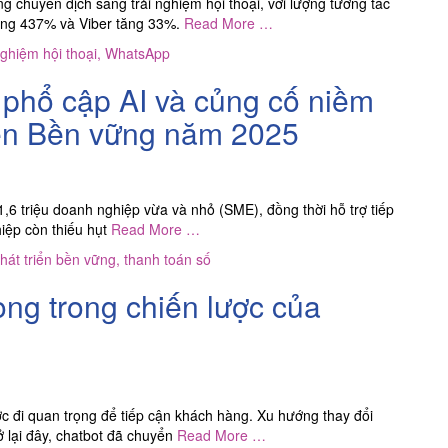
g chuyển dịch sang trải nghiệm hội thoại, với lượng tương tác
ăng 437% và Viber tăng 33%.
Read More …
nghiệm hội thoại
,
WhatsApp
y phổ cập AI và củng cố niềm
riển Bền vững năm 2025
1,6 triệu doanh nghiệp vừa và nhỏ (SME), đồng thời hỗ trợ tiếp
iệp còn thiếu hụt
Read More …
hát triển bền vững
,
thanh toán số
ọng trong chiến lược của
ớc đi quan trọng để tiếp cận khách hàng. Xu hướng thay đổi
ở lại đây, chatbot đã chuyển
Read More …