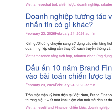
Vietnamese
chat bot
,
chiến lược
,
doanh nghiệp
,
rakute
Doanh nghiệp tương tác v
nhắn tin có gì khác?
February 23, 2026
February 24, 2026
admin
Khi người dùng chuyển sang sử dụng các nền tảng tích 
doanh nghiệp cũng cần thay đổi cách truyền thông và
Vietnamese
nền tảng tích hợp
,
rakuten viber
,
ứng dụng 
Dấu ấn 10 năm Brand Fina
vào bài toán chiến lược t
February 23, 2026
February 24, 2026
admin
Tròn một thập kỷ hiện diện tại Việt Nam, Brand Financ
thương hiệu” – từ một khái niệm còn mới mẻ đến tư du
Vietnamese
Brand Finance
,
chiến lược
,
doanh nghiệp
,