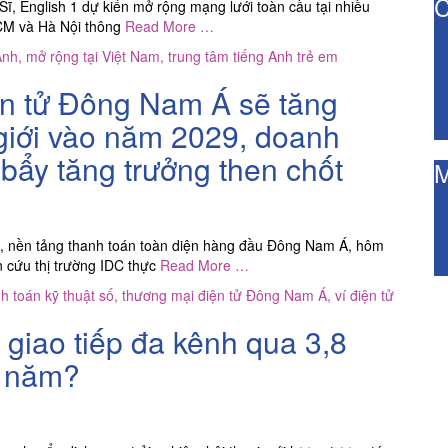
C
Sĩ, English 1 dự kiến mở rộng mạng lưới toàn cầu tại nhiều
HCM và Hà Nội thông
Read More …
Anh
,
mở rộng tại Việt Nam
,
trung tâm tiếng Anh trẻ em
ện tử Đông Nam Á sẽ tăng
 giới vào năm 2029, doanh
bẩy tăng trưởng then chốt
M
 nền tảng thanh toán toàn diện hàng đầu Đông Nam Á, hôm
n cứu thị trường IDC thực
Read More …
h toán kỹ thuật số
,
thương mại điện tử Đông Nam Á
,
ví điện tử
g giao tiếp đa kênh qua 3,8
0 năm?