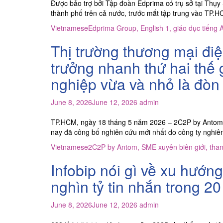
Được bảo trợ bởi Tập đoàn Edprima có trụ sở tại Thụy 
thành phố trên cả nước, trước mắt tập trung vào TP.
Vietnamese
Edprima Group
,
English 1
,
giáo dục tiếng 
Thị trường thương mại đi
trưởng nhanh thứ hai thế
nghiệp vừa và nhỏ là đòn 
June 8, 2026
June 12, 2026
admin
TP.HCM, ngày 18 tháng 5 năm 2026 – 2C2P by Antom,
nay đã công bố nghiên cứu mới nhất do công ty nghiê
Vietnamese
2C2P by Antom
,
SME xuyên biên giới
,
than
Infobip nói gì về xu hướn
nghìn tỷ tin nhắn trong 2
June 8, 2026
June 12, 2026
admin