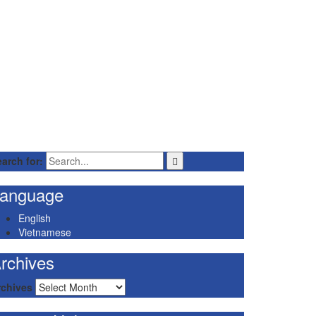
arch for:
anguage
English
Vietnamese
rchives
rchives