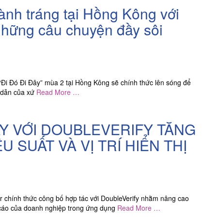
oành tráng tại Hồng Kông với
những câu chuyện đầy sôi
Đi Đó Đi Đây” mùa 2 tại Hồng Kông sẽ chính thức lên sóng để
p dẫn của xứ
Read More …
AY VỚI DOUBLEVERIFY TĂNG
 SUẤT VÀ VỊ TRÍ HIỂN THỊ
 chính thức công bố hợp tác với DoubleVerify nhằm nâng cao
 cáo của doanh nghiệp trong ứng dụng
Read More …