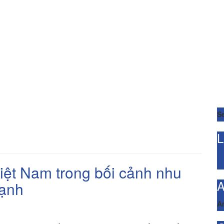
Se
L
iệt Nam trong bối cảnh nhu
A
mạnh
A