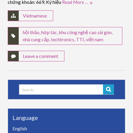
chứng khoán: 669, Ký hiệu
Read More …
Vietnamese
hội thảo
,
hợp tác
,
khu công nghệ cao sài gòn
,
nhà cung cấp
,
techtronics
,
TTI
,
việt nam
Leave a comment
Search
for:
Language
English