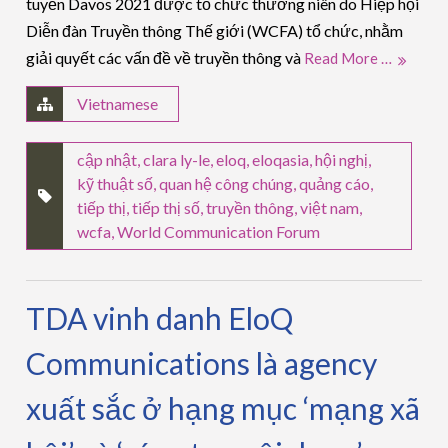
tuyến Davos 2021 được tổ chức thường niên do Hiệp hội
Diễn đàn Truyền thông Thế giới (WCFA) tổ chức, nhằm
giải quyết các vấn đề về truyền thông và
Read More …
Vietnamese
cập nhật
,
clara ly-le
,
eloq
,
eloqasia
,
hội nghị
,
kỹ thuật số
,
quan hệ công chúng
,
quảng cáo
,
tiếp thị
,
tiếp thị số
,
truyền thông
,
việt nam
,
wcfa
,
World Communication Forum
TDA vinh danh EloQ
Communications là agency
xuất sắc ở hạng mục ‘mạng xã