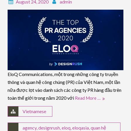
August 24, 2020
admin
EloQ Communications, một trong những công ty truyền
thông và quan hệ công chúng (PR) của Việt Nam, một lần
nữa được lọt vào danh sách các công ty PR hàng đầu trên
toàn thế giới trong năm 2020 với
Read More …
Vietnamese
agency
,
designrush
,
eloq
,
eloqasia
,
quan hệ