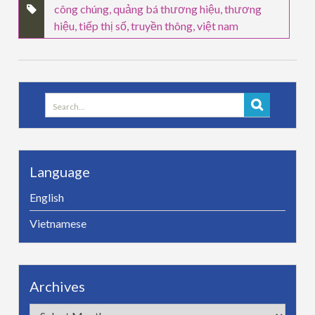
công chúng
,
quảng bá thương hiệu
,
thương
hiệu
,
tiếp thị số
,
truyền thông
,
việt nam
Search
for:
Language
English
Vietnamese
Archives
Archives