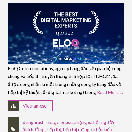
EloQ Communications, agency hàng đầu về quan hệ công
chúng và tiếp thị truyền thông tích hợp tại TP.HCM, đã
được công nhận là một trong những công ty hàng đầu về
tiếp thị kỹ thuật số (digital marketing) trong
Read More …
Vietnamese
designrush
,
eloq
,
eloqasia
,
mạng xã hội
,
người
ảnh hưởng
,
tiếp thị
,
tiếp thị mạng xã hội
,
tiếp