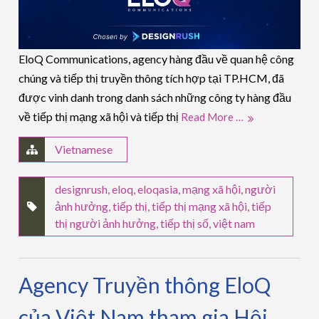
EloQ Communications, agency hàng đầu về quan hệ công
chúng và tiếp thị truyền thông tích hợp tại TP.HCM, đã
được vinh danh trong danh sách những công ty hàng đầu
về tiếp thị mạng xã hội và tiếp thị
Read More …
Vietnamese
designrush
,
eloq
,
eloqasia
,
mạng xã hội
,
người
ảnh hưởng
,
tiếp thị
,
tiếp thị mạng xã hội
,
tiếp
thị người ảnh hưởng
,
tiếp thị số
,
việt nam
Agency Truyền thông EloQ
của Việt Nam tham gia Hội