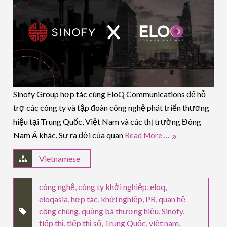
Sinofy Group hợp tác cùng EloQ Communications để hỗ
trợ các công ty và tập đoàn công nghệ phát triển thương
hiệu tại Trung Quốc, Việt Nam và các thị trường Đông
Nam Á khác. Sự ra đời của quan
Read More …
Vietnamese
công nghệ
,
công ty khởi nghiệp
,
eloq
,
eloqasia
,
hợp tác
,
khởi nghiệp
,
PR
,
quan hệ
công chúng
,
quảng bá thương hiệu
,
Sinofy
,
tiếp thị
,
tiếp thị số
,
Trung Quốc
,
việt nam
,