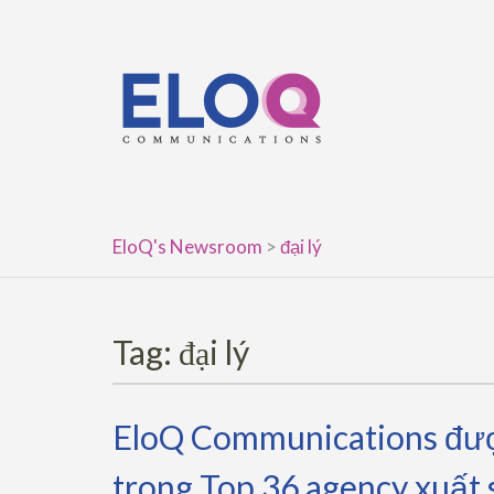
Skip
to
content
EloQ's Newsroom
>
đại lý
Tag:
đại lý
EloQ Communications đượ
trong Top 36 agency xuất 