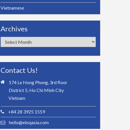
Vietnamese
Archives
Archives
Contact Us!
174 Le Hong Phong, 3rd floor
District 5, Ho Chi Minh City
Vietnam
+84 28 3925 1559
hello@eloqasia.com