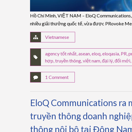
Hồ Chí Minh, VIỆT NAM – EloQ Communications, côn
nhiều giải thưởng quốc tế, vừa được PRovoke Medi
Vietnamese
agency tốt nhất
,
asean
,
eloq
,
eloqasia
,
PR
,
p
hợp
,
truyền thông
,
việt nam
,
đại lý
,
đổi mới
,
1 Comment
EloQ Communications ra mắ
truyền thông doanh nghiệ
thông nội bộ tại Đông Na