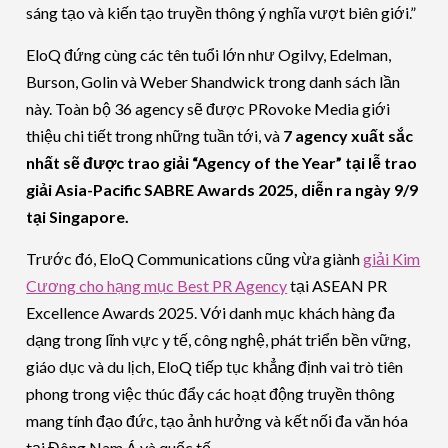
sáng tạo và kiến tạo truyền thông ý nghĩa vượt biên giới.”
EloQ đứng cùng các tên tuổi lớn như Ogilvy, Edelman,
Burson, Golin và Weber Shandwick trong danh sách lần
này. Toàn bộ 36 agency sẽ được PRovoke Media giới
thiệu chi tiết trong những tuần tới, và
7 agency xuất sắc
nhất sẽ được trao giải “Agency of the Year” tại lễ trao
giải Asia-Pacific SABRE Awards 2025, diễn ra ngày 9/9
tại Singapore.
Trước đó, EloQ Communications cũng vừa giành
giải Kim
Cương cho hạng mục Best PR Agency
tại ASEAN PR
Excellence Awards 2025. Với danh mục khách hàng đa
dạng trong lĩnh vực y tế, công nghệ, phát triển bền vững,
giáo dục và du lịch, EloQ tiếp tục khẳng định vai trò tiên
phong trong việc thúc đẩy các hoạt động truyền thông
mang tính đạo đức, tạo ảnh hưởng và kết nối đa văn hóa
tại Đông Nam Á và quốc tế.