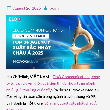
August 26, 2025
admin
Hồ Chí Minh, VIỆT NAM
–
EloQ Communications, công
ty tư vấn truyền thông và tiếp thị tích hợp từng giành
nhiều giải thưởng quốc tế
, vừa được PRovoke Media –
đơn vị uy tín toàn cầu trong ngành truyền thông và PR –
vinh danh là một trong
36 agency xuất sắc nhất châu Á
năm 2025
.