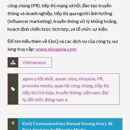
công chúng (PR), tiếp thị mạng xã hội, đào tạo truyền
thông và doanh nghiệp, tiếp thị qua người ảnh hưởng
(influencer marketing), truyền thông xử lý khủng hoảng,
hoạch định chiến lược tích hợp, và tổ chức sự kiện.
Để tìm hiểu thêm về EloQ và các dịch vụ của công ty, vui
lòng truy cập:
www.eloqasia.com
Vietnamese
agency tốt nhất
,
asean
,
eloq
,
eloqasia
,
PR
,
provoke media
,
quan hệ công chúng
,
tiếp thị
,
tiếp thị tích hợp
,
truyền thông
,
việt nam
,
đại
lý
,
đổi mới
,
đông nam á
EloQ Communications Named Among Asia’s 36
Best Agencies by PRovoke Media