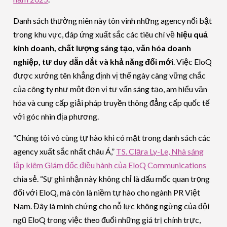
Danh sách thường niên này tôn vinh những agency nổi bật
trong khu vực, đáp ứng xuất sắc các tiêu chí về
hiệu quả
kinh doanh, chất lượng sáng tạo, văn hóa doanh
nghiệp, tư duy dẫn dắt và khả năng đổi mới
. Việc EloQ
được xướng tên khẳng định vị thế ngày càng vững chắc
của công ty như một đơn vị tư vấn sáng tạo, am hiểu văn
hóa và cung cấp giải pháp truyền thông đẳng cấp quốc tế
với góc nhìn địa phương.
“Chúng tôi vô cùng tự hào khi có mặt trong danh sách các
agency xuất sắc nhất châu Á,”
TS. Clāra Ly-Le, Nhà sáng
lập kiêm Giám đốc điều hành của EloQ Communications
chia sẻ. “Sự ghi nhận này không chỉ là dấu mốc quan trọng
đối với EloQ, mà còn là niềm tự hào cho ngành PR Việt
Nam. Đây là minh chứng cho nỗ lực không ngừng của đội
ngũ EloQ trong việc theo đuổi những giá trị chính trực,