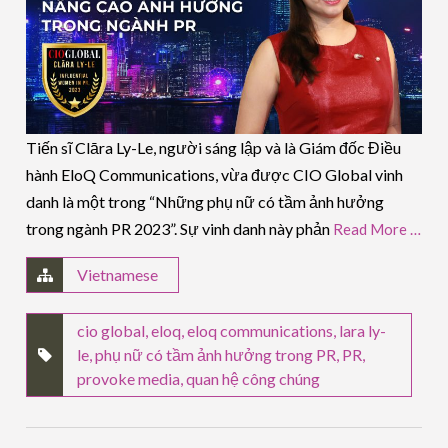
Tiến sĩ Clāra Ly-Le, người sáng lập và là Giám đốc Điều
hành EloQ Communications, vừa được CIO Global vinh
danh là một trong “Những phụ nữ có tầm ảnh hưởng
trong ngành PR 2023”. Sự vinh danh này phản
Read More …
Vietnamese
cio global
,
eloq
,
eloq communications
,
lara ly-
le
,
phụ nữ có tầm ảnh hưởng trong PR
,
PR
,
provoke media
,
quan hệ công chúng