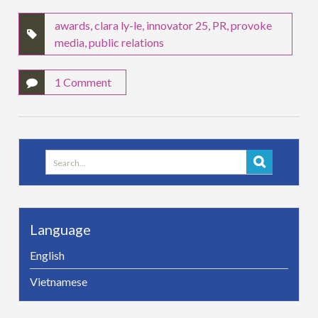
awards
,
clara ly-le
,
innovator 25
,
PR
,
provoke
media
,
public relations
1 Comment
Search
for:
Language
English
Vietnamese