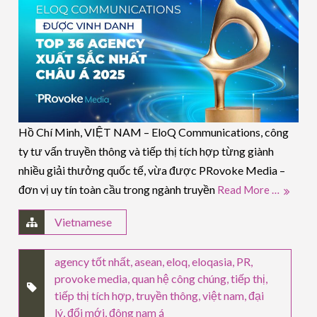
Hồ Chí Minh, VIỆT NAM – EloQ Communications, công
ty tư vấn truyền thông và tiếp thị tích hợp từng giành
nhiều giải thưởng quốc tế, vừa được PRovoke Media –
đơn vị uy tín toàn cầu trong ngành truyền
Read More …
Vietnamese
agency tốt nhất
,
asean
,
eloq
,
eloqasia
,
PR
,
provoke media
,
quan hệ công chúng
,
tiếp thị
,
tiếp thị tích hợp
,
truyền thông
,
việt nam
,
đại
lý
,
đổi mới
,
đông nam á