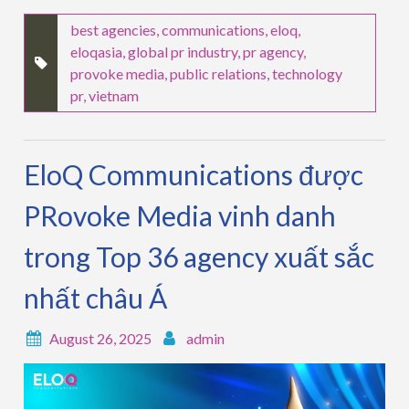
best agencies
,
communications
,
eloq
,
eloqasia
,
global pr industry
,
pr agency
,
provoke media
,
public relations
,
technology
pr
,
vietnam
EloQ Communications được
PRovoke Media vinh danh
trong Top 36 agency xuất sắc
nhất châu Á
August 26, 2025
admin