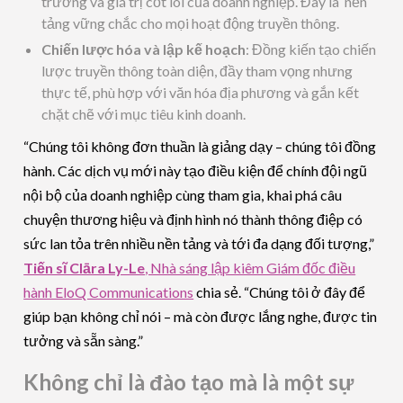
trường và giá trị cốt lõi của doanh nghiệp. Đây là nền
tảng vững chắc cho mọi hoạt động truyền thông.
Chiến lược hóa và lập kế hoạch
: Đồng kiến tạo chiến
lược truyền thông toàn diện, đầy tham vọng nhưng
thực tế, phù hợp với văn hóa địa phương và gắn kết
chặt chẽ với mục tiêu kinh doanh.
“Chúng tôi không đơn thuần là giảng dạy – chúng tôi đồng
hành. Các dịch vụ mới này tạo điều kiện để chính đội ngũ
nội bộ của doanh nghiệp cùng tham gia, khai phá câu
chuyện thương hiệu và định hình nó thành thông điệp có
sức lan tỏa trên nhiều nền tảng và tới đa dạng đối tượng,”
Tiến sĩ Clāra Ly-Le
, Nhà sáng lập kiêm Giám đốc điều
hành EloQ Communications
chia sẻ. “Chúng tôi ở đây để
giúp bạn không chỉ nói – mà còn được lắng nghe, được tin
tưởng và sẵn sàng.”
Không chỉ là đào tạo mà là một sự