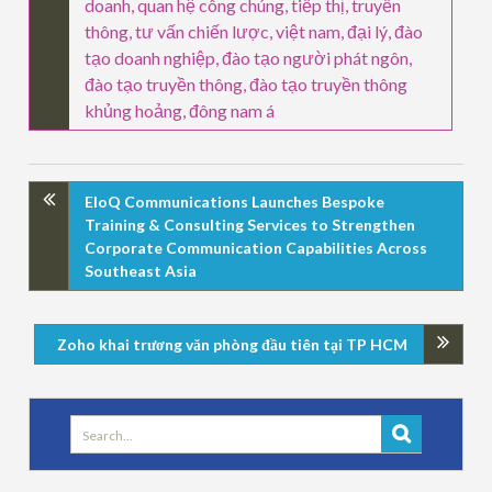
doanh
,
quan hệ công chúng
,
tiếp thị
,
truyền
thông
,
tư vấn chiến lược
,
việt nam
,
đại lý
,
đào
tạo doanh nghiệp
,
đào tạo người phát ngôn
,
đào tạo truyền thông
,
đào tạo truyền thông
khủng hoảng
,
đông nam á
EloQ Communications Launches Bespoke
Training & Consulting Services to Strengthen
Corporate Communication Capabilities Across
Southeast Asia
Zoho khai trương văn phòng đầu tiên tại TP HCM
Search
for: