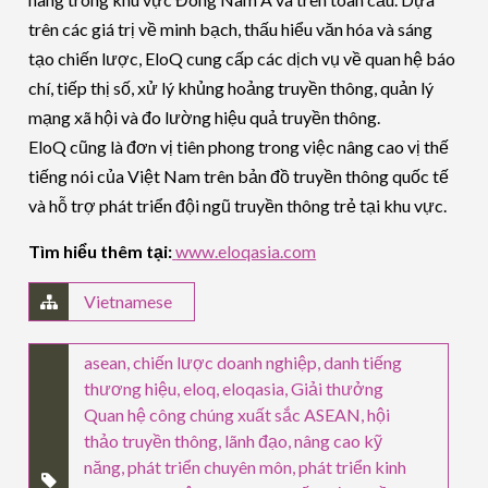
trên các giá trị về minh bạch, thấu hiểu văn hóa và sáng
tạo chiến lược, EloQ cung cấp các dịch vụ về quan hệ báo
chí, tiếp thị số, xử lý khủng hoảng truyền thông, quản lý
mạng xã hội và đo lường hiệu quả truyền thông.
EloQ cũng là đơn vị tiên phong trong việc nâng cao vị thế
tiếng nói của Việt Nam trên bản đồ truyền thông quốc tế
và hỗ trợ phát triển đội ngũ truyền thông trẻ tại khu vực.
Tìm hiểu thêm tại:
www.eloqasia.com
Vietnamese
asean
,
chiến lược doanh nghiệp
,
danh tiếng
thương hiệu
,
eloq
,
eloqasia
,
Giải thưởng
Quan hệ công chúng xuất sắc ASEAN
,
hội
thảo truyền thông
,
lãnh đạo
,
nâng cao kỹ
năng
,
phát triển chuyên môn
,
phát triển kinh