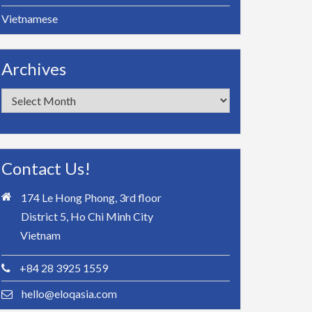
Vietnamese
Archives
Archives
Contact Us!
174 Le Hong Phong, 3rd floor
District 5, Ho Chi Minh City
Vietnam
+84 28 3925 1559
hello@eloqasia.com