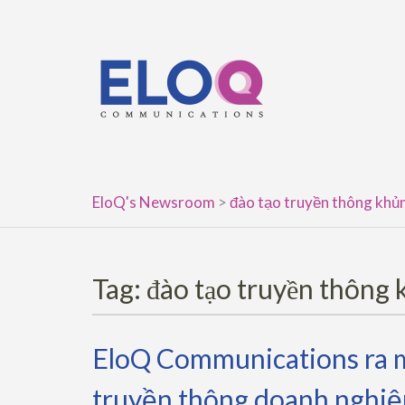
Skip
to
content
EloQ's Newsroom
>
đào tạo truyền thông khủ
Tag:
đào tạo truyền thông
EloQ Communications ra mắ
truyền thông doanh nghiệ