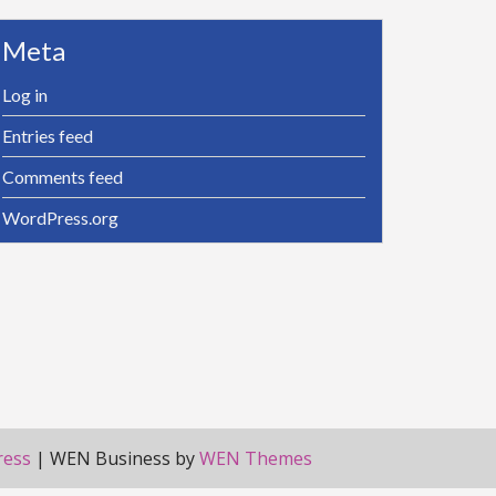
Meta
Log in
Entries feed
Comments feed
WordPress.org
ress
|
WEN Business by
WEN Themes