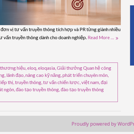
n vị tư vấn truyền thông tích hợp và PR từng giành nhiều
 tư vấn truyền thông dành cho doanh nghiệp.
Read More …
 thương hiệu
,
eloq
,
eloqasia
,
Giải thưởng Quan hệ công
ông
,
lãnh đạo
,
nâng cao kỹ năng
,
phát triển chuyên môn
,
tiếp thị
,
truyền thông
,
tư vấn chiến lược
,
việt nam
,
đại
át ngôn
,
đào tạo truyền thông
,
đào tạo truyền thông
Proudly powered by WordP