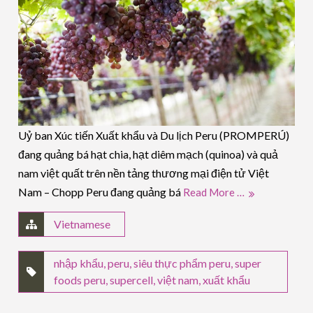
Uỷ ban Xúc tiến Xuất khẩu và Du lịch Peru (PROMPERÚ)
đang quảng bá hạt chia, hạt diêm mạch (quinoa) và quả
nam việt quất trên nền tảng thương mại điện tử Việt
Nam – Chopp Peru đang quảng bá
Read More …
Vietnamese
nhập khẩu
,
peru
,
siêu thực phẩm peru
,
super
foods peru
,
supercell
,
việt nam
,
xuất khẩu