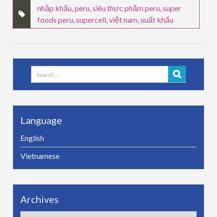
nhập khẩu
,
peru
,
siêu thực phẩm peru
,
super
foods peru
,
supercell
,
việt nam
,
xuất khẩu
Search
for:
Language
English
Vietnamese
Archives
Archives