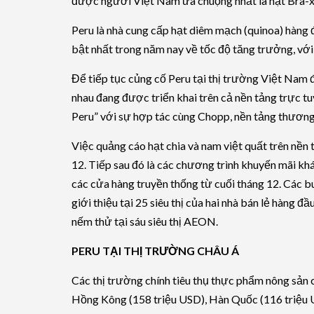
được người Việt Nam ưa chuộng nhất là hạt Bra-xi
Peru là nhà cung cấp hạt diêm mạch (quinoa) hàng
bật nhất trong năm nay về tốc độ tăng trưởng, vớ
Để tiếp tục củng cố Peru tại thị trường Việt Nam
nhau đang được triển khai trên cả nền tảng trực t
Peru” với sự hợp tác cùng Chopp, nền tảng thương
Việc quảng cáo hạt chia và nam việt quất trên nền 
12. Tiếp sau đó là các chương trình khuyến mãi khá
các cửa hàng truyền thống từ cuối tháng 12. Các 
giới thiệu tại 25 siêu thị của hai nhà bán lẻ hàng
nếm thử tại sáu siêu thị AEON.
PERU TẠI THỊ TRƯỜNG CHÂU Á
Các thị trường chính tiêu thụ thực phẩm nông sản
Hồng Kông (158 triệu USD), Hàn Quốc (116 triệu 