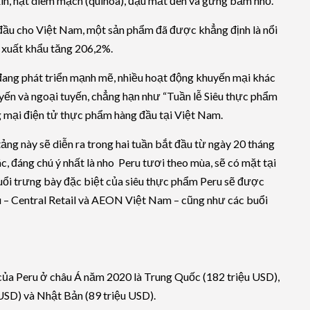
n, hạt diêm mạch (quinoa), đậu mắt đen và gừng băm nhỏ.
 đầu cho Việt Nam, một sản phẩm đã được khẳng định là nổi
i xuất khẩu tăng 206,2%.
 đang phát triển mạnh mẽ, nhiều hoạt động khuyến mại khác
uyến và ngoại tuyến, chẳng hạn như “Tuần lễ Siêu thực phẩm
 mại điện tử thực phẩm hàng đầu tại Việt Nam.
tảng này sẽ diễn ra trong hai tuần bắt đầu từ ngày 20 tháng
c, đáng chú ý nhất là nho Peru tươi theo mùa, sẽ có mặt tại
buổi trưng bày đặc biệt của siêu thực phẩm Peru sẽ được
 đầu – Central Retail và AEON Việt Nam – cũng như các buổi
 của Peru ở châu Á năm 2020 là Trung Quốc (182 triệu USD),
USD) và Nhật Bản (89 triệu USD).