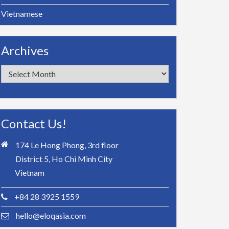
Vietnamese
Archives
Archives
Contact Us!
174 Le Hong Phong, 3rd floor
District 5, Ho Chi Minh City
Vietnam
+84 28 3925 1559
hello@eloqasia.com