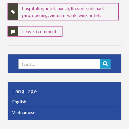
hospitality
,
hotel
,
launch
,
lifestyle
,
michael
piro
,
opening
,
vietnam
,
wink
,
wink hotels
Leave a comment
Search
for:
Language
English
Vietnamese