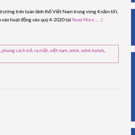
trương trên toàn lãnh thổ Việt Nam trong vòng 4 năm tới,
a vào hoạt động vào quý 4-2020 tại
Read More …
,
phong cách trẻ
,
ra mắt
,
việt nam
,
wink
,
wink hotels
,