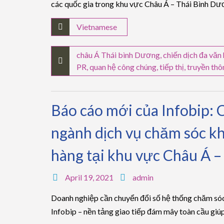
các quốc gia trong khu vực Châu Á – Thái Bình Dư
Vietnamese
châu Á Thái bình Dương
,
chiến dịch đa văn
PR
,
quan hệ công chúng
,
tiếp thị
,
truyền thô
Báo cáo mới của Infobip: C
ngành dịch vụ chăm sóc kh
hàng tại khu vực Châu Á 
April 19, 2021
admin
Doanh nghiệp cần chuyển đổi số hệ thống chăm sóc
Infobip – nền tảng giao tiếp đám mây toàn cầu giú