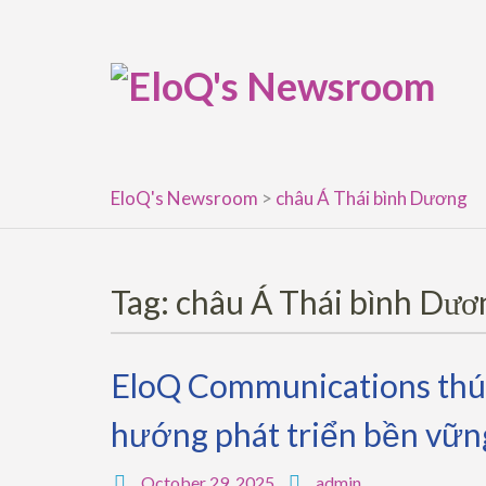
Skip
to
content
EloQ's Newsroom
>
châu Á Thái bình Dương
Tag:
châu Á Thái bình Dươ
EloQ Communications thúc
hướng phát triển bền vữn
October 29, 2025
admin