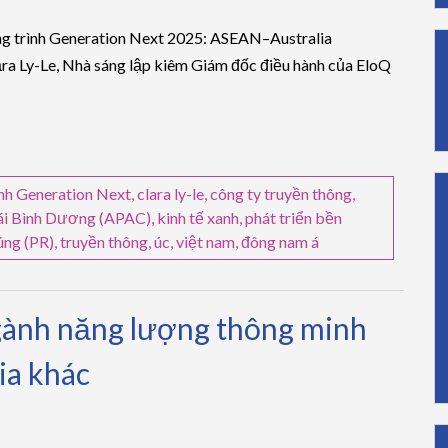
ng trình Generation Next 2025: ASEAN–Australia
lāra Ly-Le, Nhà sáng lập kiêm Giám đốc điều hành của EloQ
nh Generation Next
,
clara ly-le
,
công ty truyền thông
,
hái Bình Dương (APAC)
,
kinh tế xanh
,
phát triển bền
úng (PR)
,
truyền thông
,
úc
,
việt nam
,
đông nam á
ngành năng lượng thông minh
ia khác