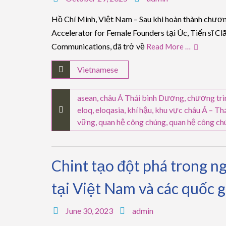
Hồ Chí Minh, Việt Nam – Sau khi hoàn thành chươ
Accelerator for Female Founders tại Úc, Tiến sĩ C
Communications, đã trở về
Read More …
Vietnamese
asean
,
châu Á Thái bình Dương
,
chương trì
eloq
,
eloqasia
,
khí hậu
,
khu vực châu Á – T
vững
,
quan hệ công chúng
,
quan hệ công ch
Chint tạo đột phá trong 
tại Việt Nam và các quốc g
June 30, 2023
admin