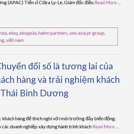
ơng (APAC) Tiến sĩ Clāra Ly-Le, Giám đốc điều
Read More …
 hóa
,
eloq
,
eloqasia
,
hahm partners
,
one asia pr group
,
ng
,
việt nam
huyển đổi số là tương lai của
ách hàng và trải nghiệm khách
– Thái Bình Dương
 khách hàng để thích nghi với môi trường đầy biến động.
p các doanh nghiệp xây dựng hành trình khách
Read More …