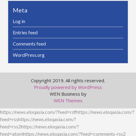
Meta
Log in
Entries feed
Comments feed
WordPress.org
Copyright 2019. All rights reserved.
Proudly powered by WordPress
WEN Business by
WEN Themes
https://news.eloqasia.com/?feed=rdfhttps://news.eloqasia.com/?
feed=rsshttps://news.eloqasia.com/?
feed=rss2https://news.eloqasia.com/?
feed=atomhttps://news.eloqasia.com/?feed=comments-rss2