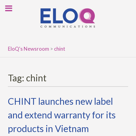
Skip
to
content
EloQ's Newsroom
>
chint
Tag:
chint
CHINT launches new label
and extend warranty for its
products in Vietnam