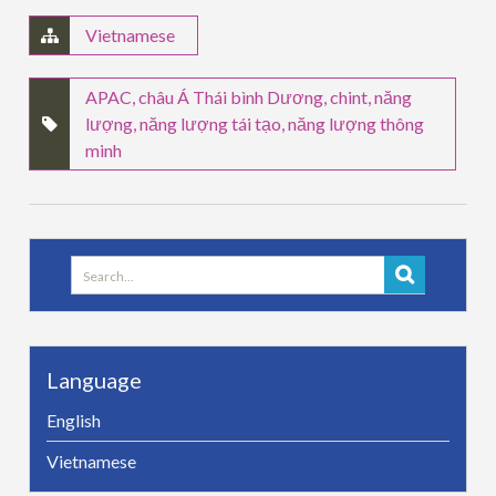
Vietnamese
APAC
,
châu Á Thái bình Dương
,
chint
,
năng
lượng
,
năng lượng tái tạo
,
năng lượng thông
minh
Search
for:
Language
English
Vietnamese