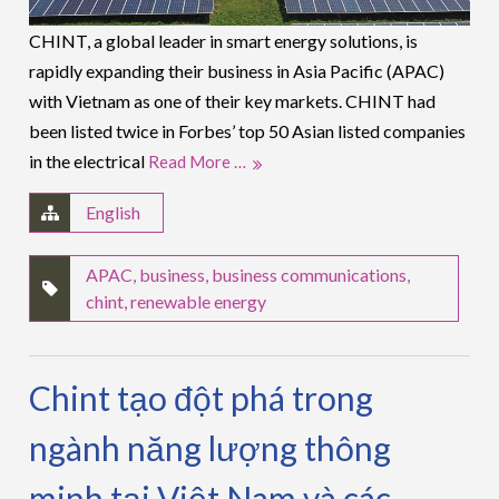
CHINT, a global leader in smart energy solutions, is
rapidly expanding their business in Asia Pacific (APAC)
with Vietnam as one of their key markets. CHINT had
been listed twice in Forbes’ top 50 Asian listed companies
in the electrical
Read More …
English
APAC
,
business
,
business communications
,
chint
,
renewable energy
Chint tạo đột phá trong
ngành năng lượng thông
minh tại Việt Nam và các