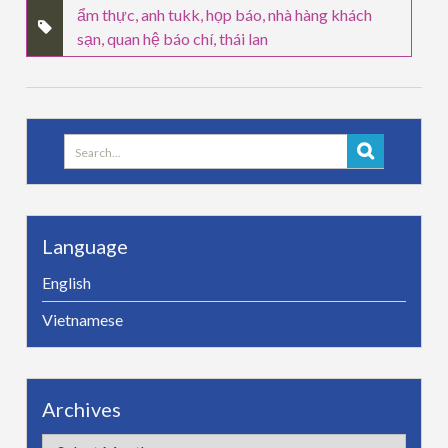
ẩm thực
,
anh tukk
,
họp báo
,
nhà hàng khách
sạn
,
quan hệ báo chí
,
thái lan
Search
for:
Language
English
Vietnamese
Archives
Archives