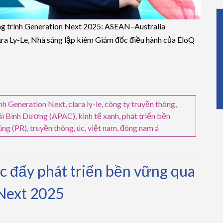
ng trình Generation Next 2025: ASEAN–Australia
lāra Ly-Le, Nhà sáng lập kiêm Giám đốc điều hành của EloQ
nh Generation Next
,
clara ly-le
,
công ty truyền thông
,
hái Bình Dương (APAC)
,
kinh tế xanh
,
phát triển bền
úng (PR)
,
truyền thông
,
úc
,
việt nam
,
đông nam á
 đẩy phát triển bền vững qua
Next 2025