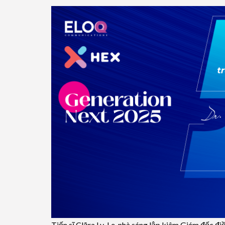
Tiến sĩ Clāra Ly-Le, nhà sáng lập kiêm Giám đốc 