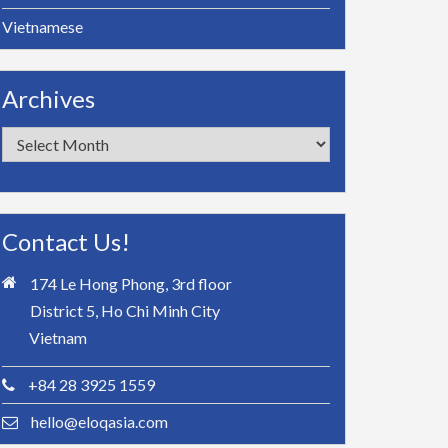
Vietnamese
Archives
Archives
Contact Us!
174 Le Hong Phong, 3rd floor
District 5, Ho Chi Minh City
Vietnam
+84 28 3925 1559
hello@eloqasia.com