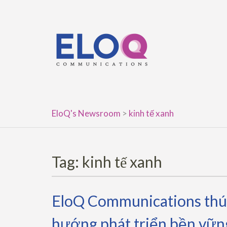
Skip
to
content
EloQ's Newsroom
>
kinh tế xanh
Tag:
kinh tế xanh
EloQ Communications thúc
hướng phát triển bền vữn