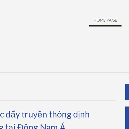
HOME PAGE
 đẩy truyền thông định
g tại Đông Nam Á