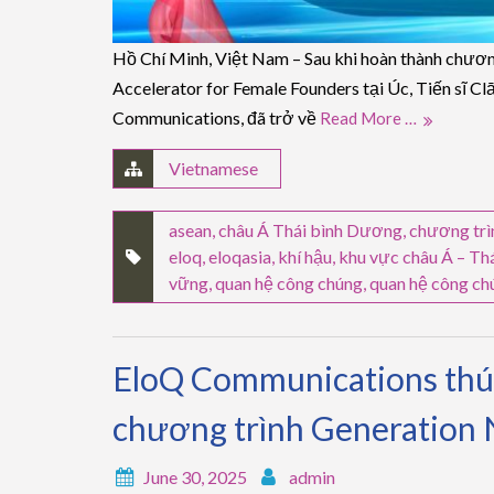
Hồ Chí Minh, Việt Nam – Sau khi hoàn thành chươ
Accelerator for Female Founders tại Úc, Tiến sĩ C
Communications, đã trở về
Read More …
Vietnamese
asean
,
châu Á Thái bình Dương
,
chương trì
eloq
,
eloqasia
,
khí hậu
,
khu vực châu Á – T
vững
,
quan hệ công chúng
,
quan hệ công ch
EloQ Communications thúc
chương trình Generation 
June 30, 2025
admin