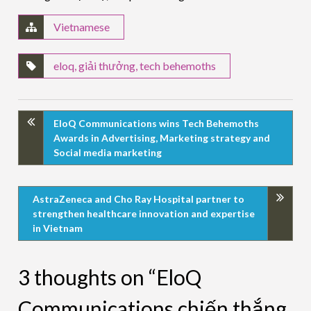
Vietnamese
eloq
,
giải thưởng
,
tech behemoths
EloQ Communications wins Tech Behemoths
Awards in Advertising, Marketing strategy and
Social media marketing
AstraZeneca and Cho Ray Hospital partner to
strengthen healthcare innovation and expertise
in Vietnam
3 thoughts on “EloQ
Communications chiến thắng