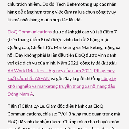
chịu trách nhiệm,. Do đó, Tech Behemoths giúp các nhãn
hàng dễ dàng hơn trong việc đưa ra lựa chọn công ty uy
tín mà nhãn hàng muốn hợp tác lâu dài.
EloQ Communications
được đánh giá cao với số điểm 7
(trên thang điểm 8) và được vinh danh ở 3 hạng mục:
Quảng cáo, Chiến lược Marketing và Marketing mạng xã
hội. Đây không phải là lần đầu tiên EloQ được vinh danh
với các dịch vụ của mình. Năm 2021, công ty đã đạt giải
Ad World Masters – Agency của năm 2021
,
PR agency
xuất sắc nhất ASEAN
và gần đây là giải thưởng
công ty
khởi nghiệp và marketing truyền thông xã hội hàng đầu
Đông Nam Á
.
Tiến sĩ Clāra Ly-Le, Giám đốc điều hành của EloQ
Communications, chia sẻ: “Với 3 hạng mục quan trọng mà
EloQ đã vinh dự nhận được. Chứng minh cho chuyên môn