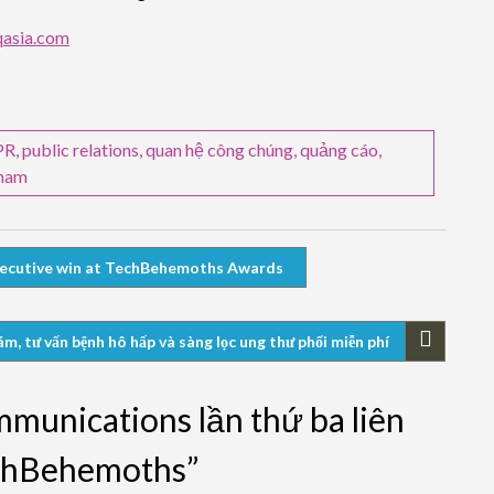
asia.com
PR
,
public relations
,
quan hệ công chúng
,
quảng cáo
,
tnam
secutive win at TechBehemoths Awards
m, tư vấn bệnh hô hấp và sàng lọc ung thư phổi miễn phí
munications lần thứ ba liên
echBehemoths”