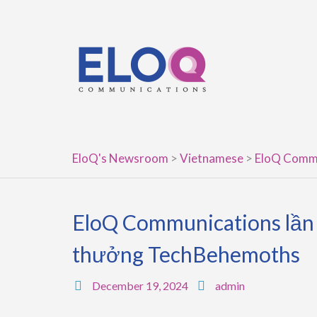
Skip
to
content
EloQ's Newsroom
>
Vietnamese
>
EloQ Commun
EloQ Communications lần t
thưởng TechBehemoths
December 19, 2024
admin