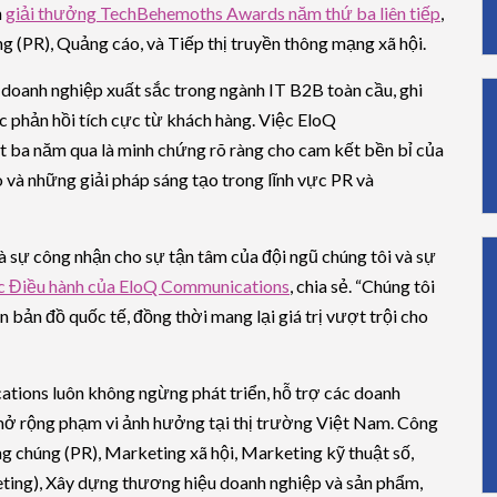
h
giải thưởng TechBehemoths Awards năm thứ ba liên tiếp
,
 (PR), Quảng cáo, và Tiếp thị truyền thông mạng xã hội.
oanh nghiệp xuất sắc trong ngành IT B2B toàn cầu, ghi
c phản hồi tích cực từ khách hàng. Việc EloQ
t ba năm qua là minh chứng rõ ràng cho cam kết bền bỉ của
 và những giải pháp sáng tạo trong lĩnh vực PR và
à sự công nhận cho sự tận tâm của đội ngũ chúng tôi và sự
ốc Điều hành của EloQ Communications
, chia sẻ. “Chúng tôi
 bản đồ quốc tế, đồng thời mang lại giá trị vượt trội cho
tions luôn không ngừng phát triển, hỗ trợ các doanh
mở rộng phạm vi ảnh hưởng tại thị trường Việt Nam. Công
g chúng (PR), Marketing xã hội, Marketing kỹ thuật số,
ting), Xây dựng thương hiệu doanh nghiệp và sản phẩm,