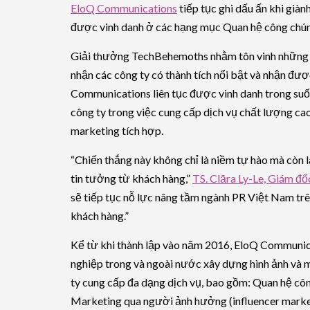
EloQ Communications
tiếp tục ghi dấu ấn khi giàn
được vinh danh ở các hạng mục Quan hệ công chúng
Giải thưởng TechBehemoths nhằm tôn vinh những d
nhận các công ty có thành tích nổi bật và nhận đượ
Communications liên tục được vinh danh trong suố
công ty trong việc cung cấp dịch vụ chất lượng cao
marketing tích hợp.
“Chiến thắng này không chỉ là niềm tự hào mà còn l
tin tưởng từ khách hàng,”
TS. Clāra Ly-Le, Giám đ
sẽ tiếp tục nỗ lực nâng tầm ngành PR Việt Nam trên
khách hàng.”
Kể từ khi thành lập vào năm 2016, EloQ Communica
nghiệp trong và ngoài nước xây dựng hình ảnh và 
ty cung cấp đa dạng dịch vụ, bao gồm: Quan hệ côn
Marketing qua người ảnh hưởng (influencer marke