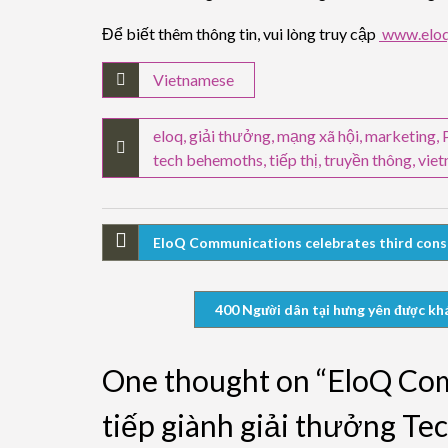
Để biết thêm thông tin, vui lòng truy cập
www.eloq
Vietnamese
eloq
,
giải thưởng
,
mạng xã hội
,
marketing
,
tech behemoths
,
tiếp thị
,
truyền thông
,
vie
EloQ Communications celebrates third con
400 Người dân tại hưng yên được khá
One thought on “EloQ Com
tiếp giành giải thưởng T