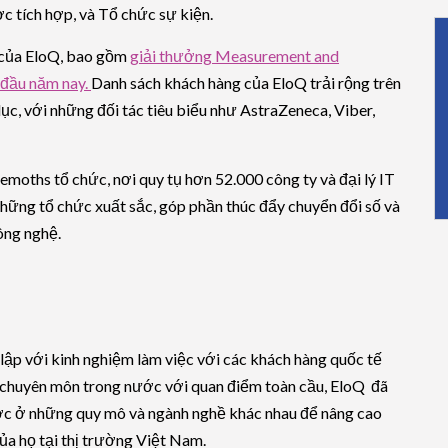
c tích hợp, và Tổ chức sự kiện.
g của EloQ, bao gồm
giải thưởng Measurement and
 đầu năm nay.
Danh sách khách hàng của EloQ trải rộng trên
 dục, với những đối tác tiêu biểu như AstraZeneca, Viber,
ths tổ chức, nơi quy tụ hơn 52.000 công ty và đại lý IT
những tổ chức xuất sắc, góp phần thúc đẩy chuyển đổi số và
ông nghệ.
lập với kinh nghiệm làm việc với các khách hàng quốc tế
 chuyên môn trong nước với quan điểm toàn cầu, EloQ đã
ước ở những quy mô và ngành nghề khác nhau để nâng cao
a họ tại thị trường Việt Nam.