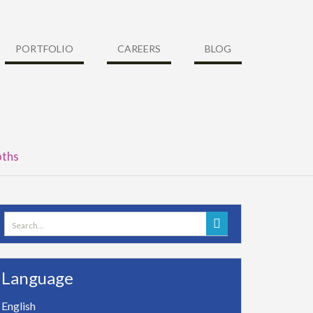
PORTFOLIO
CAREERS
BLOG
oths
Search
for:
Language
English