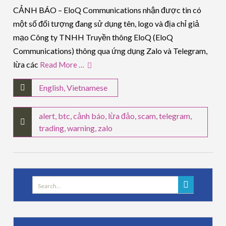
CẢNH BÁO – EloQ Communications nhận được tin có
một số đối tượng đang sử dụng tên, logo và địa chỉ giả
mạo Công ty TNHH Truyền thông EloQ (EloQ
Communications) thông qua ứng dụng Zalo và Telegram,
lừa các
Read More …
English
,
Vietnamese
alert
,
btc
,
cảnh báo
,
lừa đảo
,
scam
,
telegram
,
trading
,
warning
,
zalo
Search
for: