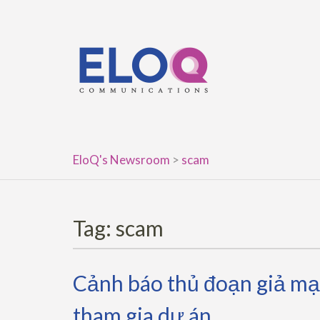
Skip
to
content
EloQ's Newsroom
>
scam
Tag:
scam
Cảnh báo thủ đoạn giả m
tham gia dự án