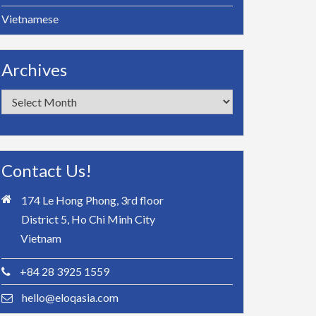
Vietnamese
Archives
Archives
Contact Us!
174 Le Hong Phong, 3rd floor
District 5, Ho Chi Minh City
Vietnam
+84 28 3925 1559
hello@eloqasia.com