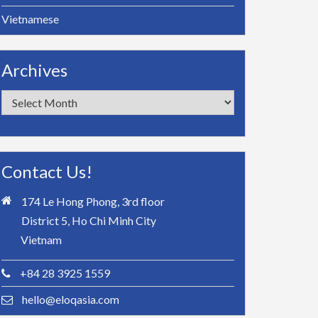
Vietnamese
Archives
Archives
Contact Us!
174 Le Hong Phong, 3rd floor
District 5, Ho Chi Minh City
Vietnam
+84 28 3925 1559
hello@eloqasia.com