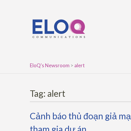
Skip
to
content
EloQ's Newsroom
>
alert
Tag:
alert
Cảnh báo thủ đoạn giả m
tham gia dự án