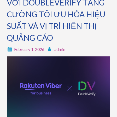
VỚI DOUBLEVERIFY TĂNG
CƯỜNG TỐI ƯU HÓA HIỆU
SUẤT VÀ VỊ TRÍ HIỂN THỊ
QUẢNG CÁO
February 1, 2026
admin