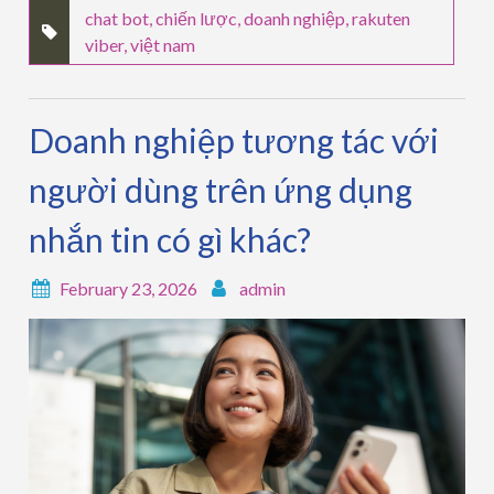
chat bot
,
chiến lược
,
doanh nghiệp
,
rakuten
viber
,
việt nam
Doanh nghiệp tương tác với
người dùng trên ứng dụng
nhắn tin có gì khác?
February 23, 2026
admin