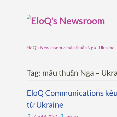
Skip
to
content
EloQ's Newsroom
>
mâu thuẫn Nga - Ukraine
Tag:
mâu thuẫn Nga – Ukr
EloQ Communications kêu 
từ Ukraine
April 8, 2022
admin