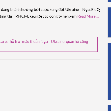
 đang bị ảnh hưởng bởi cuộc xung đột Ukraine – Nga, EloQ
ing tại TP.HCM, kêu gọi các công ty nên xem
Read More …
cares
,
hỗ trợ
,
mâu thuẫn Nga - Ukraine
,
quan hệ công