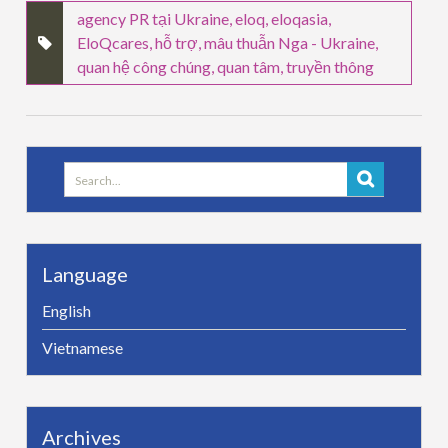
agency PR tại Ukraine
,
eloq
,
eloqasia
,
EloQcares
,
hỗ trợ
,
mâu thuẫn Nga - Ukraine
,
quan hệ công chúng
,
quan tâm
,
truyền thông
Search
for:
Language
English
Vietnamese
Archives