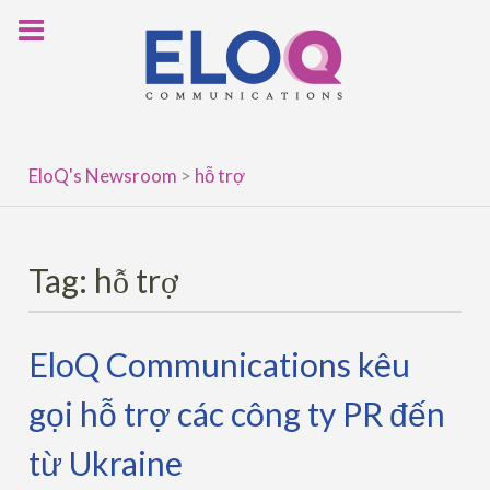
Skip
to
content
EloQ's Newsroom
>
hỗ trợ
Tag:
hỗ trợ
EloQ Communications kêu
gọi hỗ trợ các công ty PR đến
từ Ukraine