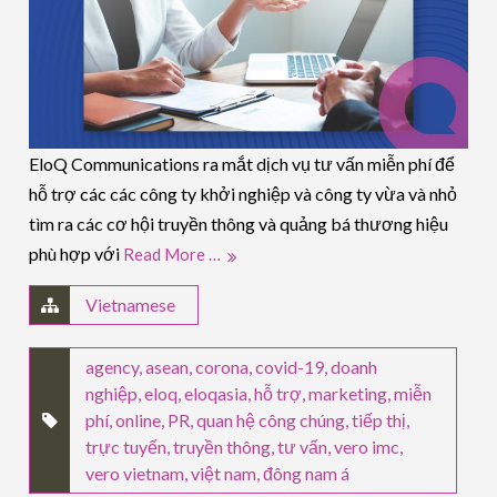
EloQ Communications ra mắt dịch vụ tư vấn miễn phí để
hỗ trợ các các công ty khởi nghiệp và công ty vừa và nhỏ
tìm ra các cơ hội truyền thông và quảng bá thương hiệu
phù hợp với
Read More …
Vietnamese
agency
,
asean
,
corona
,
covid-19
,
doanh
nghiệp
,
eloq
,
eloqasia
,
hỗ trợ
,
marketing
,
miễn
phí
,
online
,
PR
,
quan hệ công chúng
,
tiếp thị
,
trực tuyến
,
truyền thông
,
tư vấn
,
vero imc
,
vero vietnam
,
việt nam
,
đông nam á