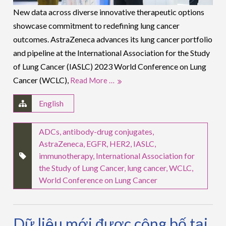
New data across diverse innovative therapeutic options
showcase commitment to redefining lung cancer
outcomes. AstraZeneca advances its lung cancer portfolio
and pipeline at the International Association for the Study
of Lung Cancer (IASLC) 2023 World Conference on Lung
Cancer (WCLC),
Read More …
English
ADCs
,
antibody-drug conjugates
,
AstraZeneca
,
EGFR
,
HER2
,
IASLC
,
immunotherapy
,
International Association for
the Study of Lung Cancer
,
lung cancer
,
WCLC
,
World Conference on Lung Cancer
Dữ liệu mới được công bố tại