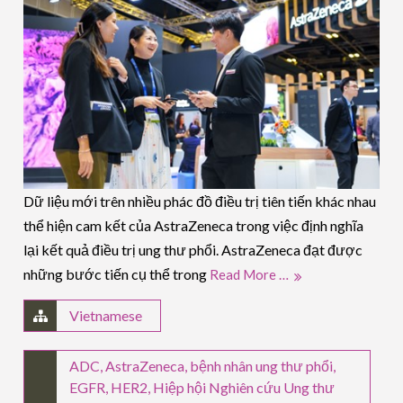
Dữ liệu mới trên nhiều phác đồ điều trị tiên tiến khác nhau
thể hiện cam kết của AstraZeneca trong việc định nghĩa
lại kết quả điều trị ung thư phổi. AstraZeneca đạt được
những bước tiến cụ thể trong
Read More …
Vietnamese
ADC
,
AstraZeneca
,
bệnh nhân ung thư phổi
,
EGFR
,
HER2
,
Hiệp hội Nghiên cứu Ung thư