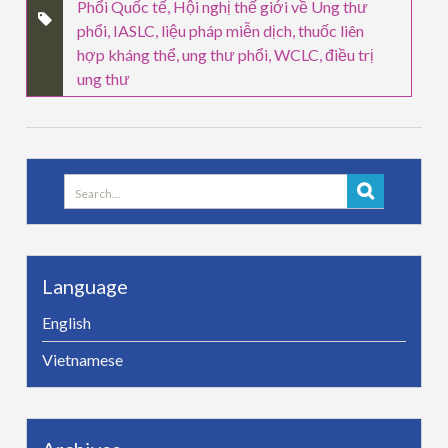
Phổi Quốc tế
,
Hội nghị thế giới về Ung thư
phổi
,
IASLC
,
liệu pháp miễn dịch
,
thuốc liên
hợp kháng thể
,
ung thư phổi
,
WCLC
,
điều trị
ung thư
Search
for:
Language
English
Vietnamese