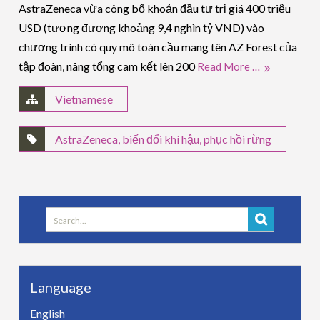
AstraZeneca vừa công bố khoản đầu tư trị giá 400 triệu
USD (tương đương khoảng 9,4 nghìn tỷ VND) vào
chương trình có quy mô toàn cầu mang tên AZ Forest của
tập đoàn, nâng tổng cam kết lên 200
Read More …
Vietnamese
AstraZeneca
,
biến đổi khí hậu
,
phục hồi rừng
Search
for:
Language
English