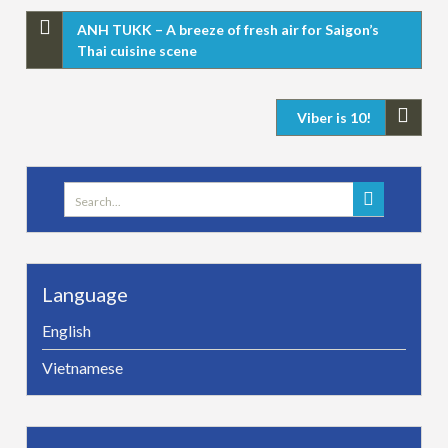
ANH TUKK – A breeze of fresh air for Saigon’s
Thai cuisine scene
Viber is 10!
Search
for:
Language
English
Vietnamese