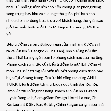
giây thư giãn. Nhà hàng ANH TUKK có 4 không gian khác
nhau, từ những sảnh lớn cho đến không gian phòng riêng
sang trọng hay khu vực lounge thư giãn, phù hợp cho
nhiều dịp như dùng bữa trưa với khách hàng, thư giãn sau
giờ làm việc hoặc một bữa tối lãng mạn bên người thân
yêu.
Bếp trưởng Saran Jittiboonruan của nhà hàng được sinh
ra và lớn lên ở Bangkok (Thái Lan), ảnh hưởng bởi ẩm
thực Thái Lan nguyên bản từ phong cách nấu của mẹ ông.
Phong cách sáng tạo của bếp trưởng là giữ lại hương vị
món Thái đặc trưng rồi biến tấu với phong cách trình bày
hiện đại và sang trọng. Trước khi cộng tác cùng ANH
TUKK, bếp trưởng từng trải qua quá trình dài học hỏi,
làm việc tại những nhà hàng, khách sạn lớn như Grand
Hyatt Bangkok, Siam@Siam Design Hotel, La Vue, Chill
Restaurant & Sky Bar, Bobby Chinn Saigon cùng nhiều nhà
hàng lớn tại Sài Gòn.