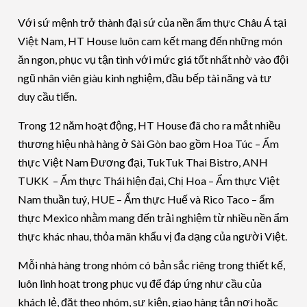
Với sứ mệnh trở thành đại sứ của nền ẩm thực Châu Á tại
Việt Nam, HT House luôn cam kết mang đến những món
ăn ngon, phục vụ tận tình với mức giá tốt nhất nhờ vào đội
ngũ nhân viên giàu kinh nghiệm, đầu bếp tài năng và tư
duy cầu tiến.
Trong 12 năm hoạt động, HT House đã cho ra mắt nhiều
thương hiệu nhà hàng ở Sài Gòn bao gồm Hoa Túc – Ẩm
thực Việt Nam Đương đại, TukTuk Thai Bistro, ANH
TUKK – Ẩm thực Thái hiện đại, Chị Hoa – Ẩm thực Việt
Nam thuần tuý, HUE – Ẩm thực Huế và Rico Taco – ẩm
thực Mexico nhằm mang đến trải nghiệm từ nhiều nền ẩm
thực khác nhau, thỏa mãn khẩu vị đa dạng của người Việt.
Mỗi nhà hàng trong nhóm có bản sắc riêng trong thiết kế,
luôn linh hoạt trong phục vụ để đáp ứng như cầu của
khách lẻ, đặt theo nhóm, sự kiện, giao hàng tận nơi hoặc