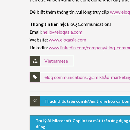
Để biết thêm thông tin, vui lòng truy cập
www.eloq
Thông tin liên hệ:
EloQ Communications
Email:
hello@eloqasia.com
Website:
www.eloqasia.com
LinkedIn:
www.linkedin.com/company/eloq-commu
Vietnamese
eloq communications
,
giám khảo
,
marketin
Thách thức trên con đường trung hòa carbon
Trợ lý AI Microsoft Copilot ra mắt trên ứng dụng 
dùng