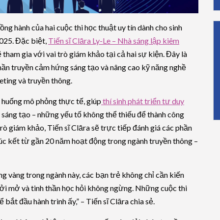
ồng hành của hai cuộc thi học thuật uy tín dành cho sinh
025. Đặc biệt,
Tiến sĩ Clāra Ly-Le – Nhà sáng lập kiêm
 tham gia với vai trò giám khảo tại cả hai sự kiện. Đây là
phần truyền cảm hứng sáng tạo và nâng cao kỹ năng nghề
eting và truyền thông.
h huống mô phỏng thực tế, giúp
thí sinh phát triển tư duy
g sáng tạo – những yếu tố không thể thiếu để thành công
rò giám khảo, Tiến sĩ Clāra sẽ trực tiếp đánh giá các phần
đúc kết từ gần 20 năm hoạt động trong ngành truyền thông –
ng vàng trong ngành này, các bạn trẻ không chỉ cần kiến
cởi mở và tinh thần học hỏi không ngừng. Những cuộc thi
bắt đầu hành trình ấy,” – Tiến sĩ Clāra chia sẻ.