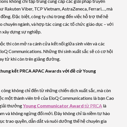
ions không chỉ tập trung cung cấp các giải pháp truyền
hư Rakuten Viber, TCP Vietnam, AstraZeneca, Ferrari…, mà
đồng. Đặc biệt, công ty chú trọng đến việc hỗ trợ thế hệ
o chuyên ngành, và hợp tác cùng các tổ chức giáo dục – với
h xây dựng sự nghiệp.
uộc thi còn mở ra cánh cửa kết nối giữa sinh viên và các
EloQ Communications. Những thí sinh xuất sắc sẽ có cơ hội
ay từ khi còn trên giảng đường.
 chung kết PRCA APAC Awards với đề cử Young
 công không chỉ đến từ những chiến dịch xuất sắc, mà còn
Việc một thành viên trẻ của EloQ Communications là bạn Cao
giải thưởng
Young Communicator Award
từ PRCA
là
àm và không ngừng đổi mới. Đây không chỉ là niềm tự hào
ục trao quyền, dẫn dắt và nuôi dưỡng thế hệ chuyên gia