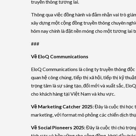
truyền thông tương lai.
Thông qua việc đồng hành và đảm nhận vai trò gi
xây dựng một cộng đồng truyền thông chuyên nghiệp
hôm nay chính là đặt nền móng cho một tương lai tr
###
Về EloQ Communications
EloQ Communications là công ty truyền thông độc l
quan hệ công chúng, tiếp thị xã hội, tiếp thị kỹ thu
trọng tâm là sự sáng tạo, đổi mới và xuất sắc, El
cho khách hàng tại Việt Nam và khu vực.
Về Marketing Catcher 2025:
Đây là cuộc thi học 
marketing, với format mô phỏng các chiến dịch thực
Về Social Pioneers 2025:
Đây là cuộc thi chú trọn
tích cực và bền vững cho cộng đồng, khơi dậy trách