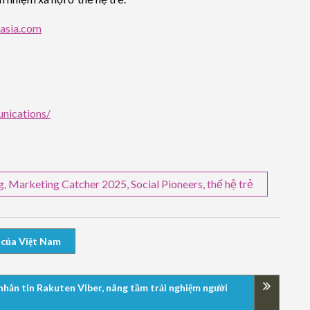
asia.com
nications/
g
,
Marketing Catcher 2025
,
Social Pioneers
,
thế hệ trẻ
 của Việt Nam
nhắn tin Rakuten Viber, nâng tầm trải nghiệm người