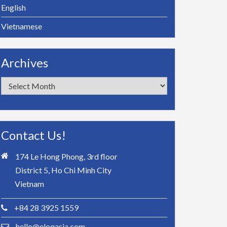
English
Vietnamese
Archives
Archives
Contact Us!
174 Le Hong Phong, 3rd floor
District 5, Ho Chi Minh City
Vietnam
+84 28 3925 1559
hello@eloqasia.com