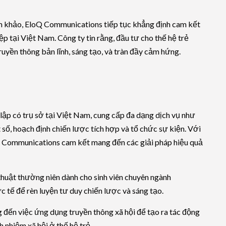
ám khảo, EloQ Communications tiếp tục khẳng định cam kết
 tại Việt Nam. Công ty tin rằng, đầu tư cho thế hệ trẻ
uyền thông bản lĩnh, sáng tạo, và tràn đầy cảm hứng.
ập có trụ sở tại Việt Nam, cung cấp đa dạng dịch vụ như
ật số, hoạch định chiến lược tích hợp và tổ chức sự kiện. Với
oQ Communications cam kết mang đến các giải pháp hiệu quả
thuật thường niên dành cho sinh viên chuyên ngành
 tế để rèn luyện tư duy chiến lược và sáng tạo.
g đến việc ứng dụng truyền thông xã hội để tạo ra tác động
 nhiệm xã hội ở thế hệ trẻ.