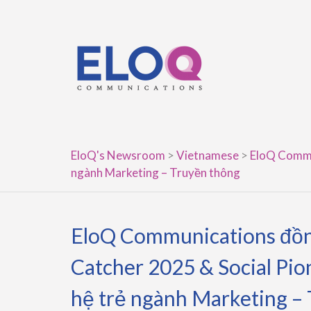
Skip
to
content
EloQ's Newsroom
>
Vietnamese
>
EloQ Commun
ngành Marketing – Truyền thông
EloQ Communications đồn
Catcher 2025 & Social Pio
hệ trẻ ngành Marketing –