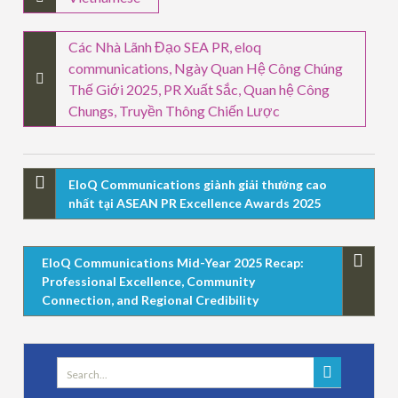
Các Nhà Lãnh Đạo SEA PR
,
eloq
communications
,
Ngày Quan Hệ Công Chúng
Thế Giới 2025
,
PR Xuất Sắc
,
Quan hệ Công
Chungs
,
Truyền Thông Chiến Lược
EloQ Communications giành giải thưởng cao
nhất tại ASEAN PR Excellence Awards 2025
EloQ Communications Mid-Year 2025 Recap:
Professional Excellence, Community
Connection, and Regional Credibility
Search
for: