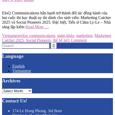
EloQ Communications hân hạnh trở thành đối tác đồng hành của
hai cuộc thi học thuật uy tín dành cho sinh viên: Marketing Catcher
2025 và Social Pioneers 2025. Đặc biệt, Tiến sĩ Clāra Ly-Le – Nhà
sáng lập kiêm
Read More …
Vietnamese
eloq communications
,
giám khảo
,
marketing
,
Marketing
Catcher 2025
,
Social Pioneers
,
thế hệ trẻ
1 Comment
Search
for:
Language
English
Vietnamese
Archives
Archives
Contact Us!
174 Le Hong Phong, 3rd floor