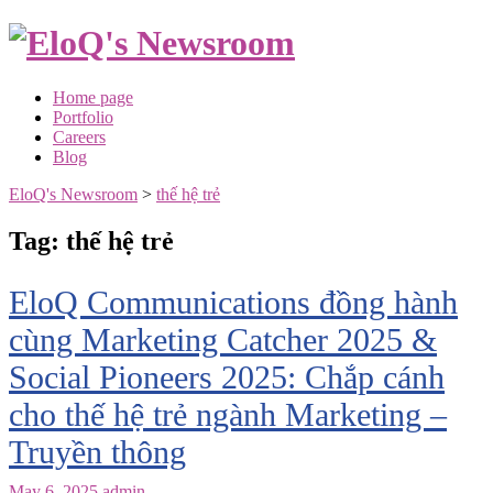
Skip
to
content
Home page
Portfolio
Careers
Blog
EloQ's Newsroom
>
thế hệ trẻ
Tag:
thế hệ trẻ
EloQ Communications đồng hành
cùng Marketing Catcher 2025 &
Social Pioneers 2025: Chắp cánh
cho thế hệ trẻ ngành Marketing –
Truyền thông
May 6, 2025
admin