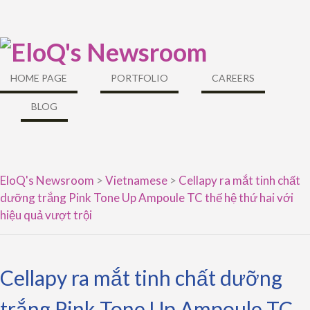
Skip
to
content
HOME PAGE
PORTFOLIO
CAREERS
BLOG
EloQ's Newsroom
>
Vietnamese
>
Cellapy ra mắt tinh chất
dưỡng trắng Pink Tone Up Ampoule TC thế hệ thứ hai với
hiệu quả vượt trội
Cellapy ra mắt tinh chất dưỡng
trắng Pink Tone Up Ampoule TC