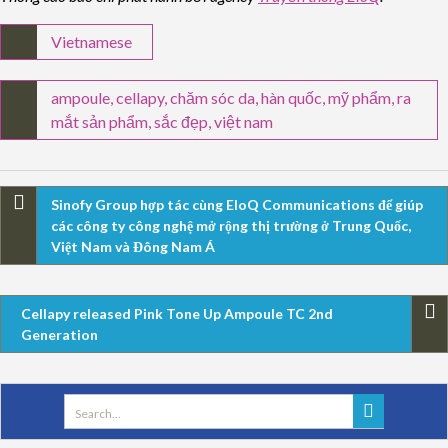
Vietnamese
ampoule
,
cellapy
,
chăm sóc da
,
hàn quốc
,
mỹ phẩm
,
ra
mắt sản phẩm
,
sắc đẹp
,
việt nam
Sinofy Group hợp tác cùng EloQ Communications để giúp
các công ty công nghệ mở rộng thị trường ở Trung Quốc,
Việt Nam và Đông Nam Á
Cellapy released Pink Tone Up Ampoule TC 2nd
Generation
Search
for: