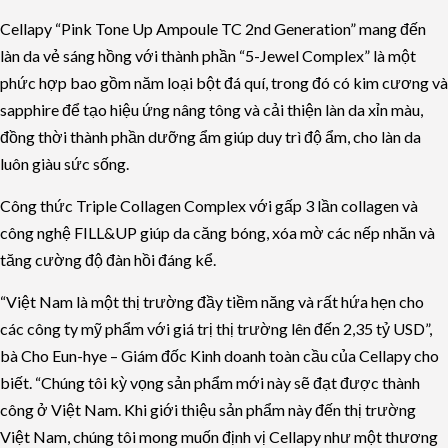
Cellapy “Pink Tone Up Ampoule TC 2nd Generation” mang đến
làn da vẻ sáng hồng với thành phần “5-Jewel Complex” là một
phức hợp bao gồm năm loại bột đá quí, trong đó có kim cương và
sapphire để tạo hiệu ứng nâng tông và cải thiện làn da xỉn màu,
đồng thời thành phần dưỡng ẩm giúp duy trì độ ẩm, cho làn da
luôn giàu sức sống.
Công thức Triple Collagen Complex với gấp 3 lần collagen và
công nghệ FILL&UP giúp da căng bóng, xóa mờ các nếp nhăn và
tăng cường độ đàn hồi đáng kể.
“Việt Nam là một thị trường đầy tiềm năng và rất hứa hẹn cho
các công ty mỹ phẩm với giá trị thị trường lên đến 2,35 tỷ USD”,
bà Cho Eun-hye – Giám đốc Kinh doanh toàn cầu của Cellapy cho
biết. “Chúng tôi kỳ vọng sản phẩm mới này sẽ đạt được thành
công ở Việt Nam. Khi giới thiệu sản phẩm này đến thị trường
Việt Nam, chúng tôi mong muốn định vị Cellapy như một thương