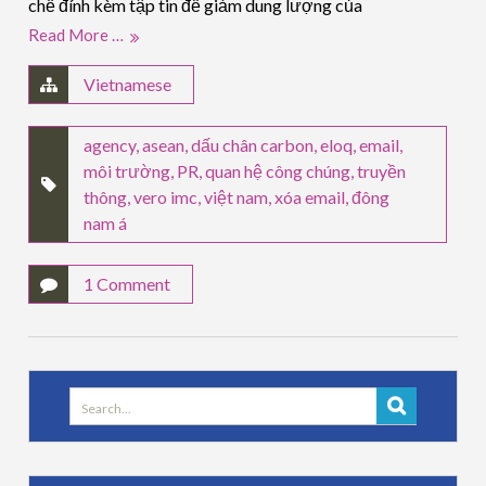
chế đính kèm tập tin để giảm dung lượng của
Read More …
Vietnamese
agency
,
asean
,
dấu chân carbon
,
eloq
,
email
,
môi trường
,
PR
,
quan hệ công chúng
,
truyền
thông
,
vero imc
,
việt nam
,
xóa email
,
đông
nam á
1 Comment
Search
for: