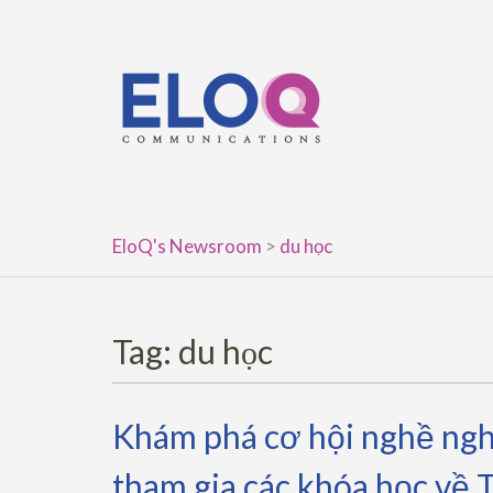
Skip
to
content
EloQ's Newsroom
>
du học
Tag:
du học
Khám phá cơ hội nghề ngh
tham gia các khóa học về 