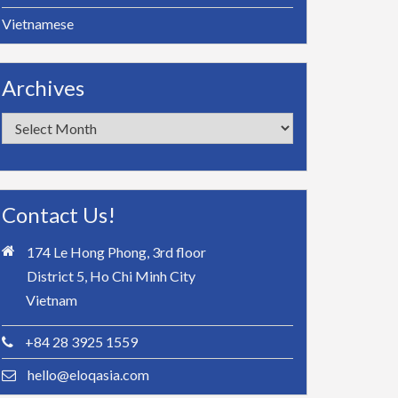
Vietnamese
Archives
Archives
Contact Us!
174 Le Hong Phong, 3rd floor
District 5, Ho Chi Minh City
Vietnam
+84 28 3925 1559
hello@eloqasia.com