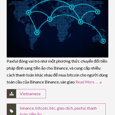
Paxful đóng vai trò như một phương thức chuyển đổi tiền
pháp định sang tiền ảo cho Binance, và cung cấp nhiều
cách thanh toán khác nhau để mua bitcoin cho người dùng
toàn cầu của Binance Binance, sàn giao
Read More …
Vietnamese
binance
,
bitcoin
,
btc
,
giao dịch
,
paxful
,
thanh
toán
,
tiền ảo