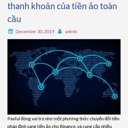
thanh khoản của tiền ảo toàn
cầu
December 30, 2019
admin
Paxful đóng vai trò như một phương thức chuyển đổi tiền
pháp định sang tiền ảo cho Binance, và cung cấp nhiều