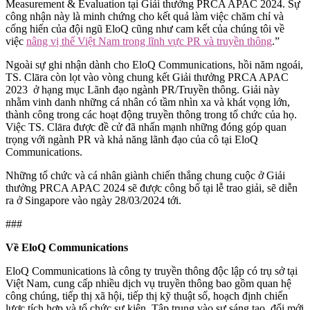
Measurement & Evaluation tại Giải thưởng PRCA APAC 2024. Sự
công nhận này là minh chứng cho kết quả làm việc chăm chỉ và
cống hiến của đội ngũ EloQ cũng như cam kết của chúng tôi về
việc
nâng vị thế Việt Nam trong lĩnh vực PR và truyền thông
.”
Ngoài sự ghi nhận dành cho EloQ Communications, hồi năm ngoái,
TS. Clāra còn lọt vào vòng chung kết Giải thưởng PRCA APAC
2023 ở hạng mục Lãnh đạo ngành PR/Truyền thông. Giải này
nhằm vinh danh những cá nhân có tầm nhìn xa và khát vọng lớn,
thành công trong các hoạt động truyền thông trong tổ chức của họ.
Việc TS. Clāra được đề cử đã nhấn mạnh những đóng góp quan
trọng với ngành PR và khả năng lãnh đạo của cô tại EloQ
Communications.
Những tổ chức và cá nhân giành chiến thắng chung cuộc ở Giải
thưởng PRCA APAC 2024 sẽ được công bố tại lễ trao giải, sẽ diễn
ra ở Singapore vào ngày 28/03/2024 tới.
###
Về EloQ Communications
EloQ Communications là công ty truyền thông độc lập có trụ sở tại
Việt Nam, cung cấp nhiều dịch vụ truyền thông bao gồm quan hệ
công chúng, tiếp thị xã hội, tiếp thị kỹ thuật số, hoạch định chiến
lược tích hợp và tổ chức sự kiện. Tập trung vào sự sáng tạo, đổi mới