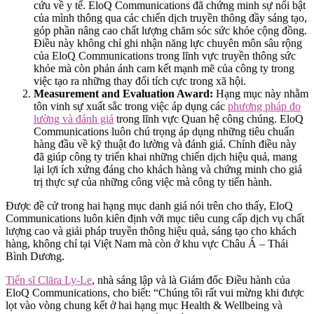
cứu về y tế. EloQ Communications đã chứng minh sự nổi bật
của mình thông qua các chiến dịch truyền thông đầy sáng tạo,
góp phần nâng cao chất lượng chăm sóc sức khỏe cộng đồng.
Điều này không chỉ ghi nhận năng lực chuyên môn sâu rộng
của EloQ Communications trong lĩnh vực truyền thông sức
khỏe mà còn phản ánh cam kết mạnh mẽ của công ty trong
việc tạo ra những thay đổi tích cực trong xã hội.
Measurement and Evaluation Award:
Hạng mục này nhằm
tôn vinh sự xuất sắc trong việc áp dụng các
phương pháp đo
lường và đánh giá
trong lĩnh vực Quan hệ công chúng. EloQ
Communications luôn chú trọng áp dụng những tiêu chuẩn
hàng đầu về kỹ thuật đo lường và đánh giá. Chính điều này
đã giúp công ty triển khai những chiến dịch hiệu quả, mang
lại lợi ích xứng đáng cho khách hàng và chứng minh cho giá
trị thực sự của những công việc mà công ty tiến hành.
Được đề cử trong hai hạng mục danh giá nói trên cho thấy, EloQ
Communications luôn kiên định với mục tiêu cung cấp dịch vụ chất
lượng cao và giải pháp truyền thông hiệu quả, sáng tạo cho khách
hàng, không chỉ tại Việt Nam mà còn ở khu vực Châu Á – Thái
Bình Dương.
Tiến sĩ Clāra Ly-Le
, nhà sáng lập và là Giám đốc Điều hành của
EloQ Communications, cho biết: “Chúng tôi rất vui mừng khi được
lọt vào vòng chung kết ở hai hạng mục Health & Wellbeing và