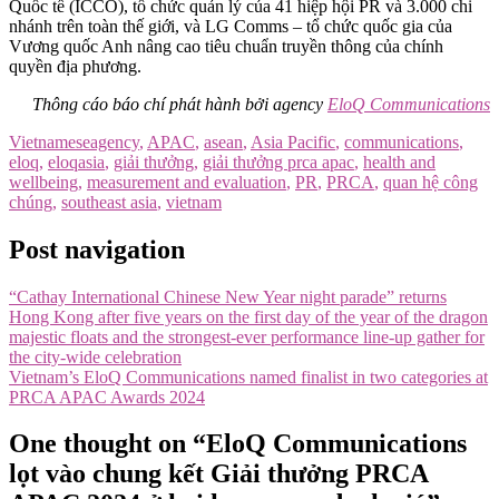
Quốc tế (ICCO), tổ chức quản lý của 41 hiệp hội PR và 3.000 chi
nhánh trên toàn thế giới, và LG Comms – tổ chức quốc gia của
Vương quốc Anh nâng cao tiêu chuẩn truyền thông của chính
quyền địa phương.
Thông cáo báo chí phát hành bởi agency
EloQ Communications
Vietnamese
agency
,
APAC
,
asean
,
Asia Pacific
,
communications
,
eloq
,
eloqasia
,
giải thưởng
,
giải thưởng prca apac
,
health and
wellbeing
,
measurement and evaluation
,
PR
,
PRCA
,
quan hệ công
chúng
,
southeast asia
,
vietnam
Post navigation
“Cathay International Chinese New Year night parade” returns
Hong Kong after five years on the first day of the year of the dragon
majestic floats and the strongest-ever performance line-up gather for
the city-wide celebration
Vietnam’s EloQ Communications named finalist in two categories at
PRCA APAC Awards 2024
One thought on “EloQ Communications
lọt vào chung kết Giải thưởng PRCA