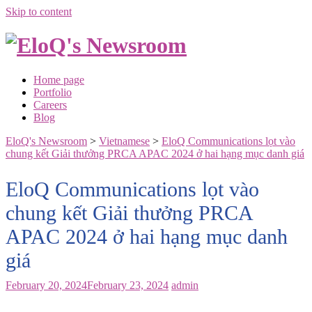
Skip to content
Home page
Portfolio
Careers
Blog
EloQ's Newsroom
>
Vietnamese
>
EloQ Communications lọt vào
chung kết Giải thưởng PRCA APAC 2024 ở hai hạng mục danh giá
EloQ Communications lọt vào
chung kết Giải thưởng PRCA
APAC 2024 ở hai hạng mục danh
giá
February 20, 2024
February 23, 2024
admin