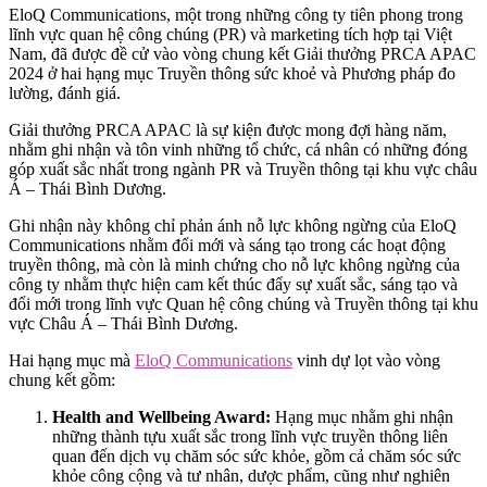
EloQ Communications, một trong những công ty tiên phong trong
lĩnh vực quan hệ công chúng (PR) và marketing tích hợp tại Việt
Nam, đã được đề cử vào vòng chung kết Giải thưởng PRCA APAC
2024 ở hai hạng mục Truyền thông sức khoẻ và Phương pháp đo
lường, đánh giá.
Giải thưởng PRCA APAC là sự kiện được mong đợi hàng năm,
nhằm ghi nhận và tôn vinh những tổ chức, cá nhân có những đóng
góp xuất sắc nhất trong ngành PR và Truyền thông tại khu vực châu
Á – Thái Bình Dương.
Ghi nhận này không chỉ phản ánh nỗ lực không ngừng của EloQ
Communications nhằm đổi mới và sáng tạo trong các hoạt động
truyền thông, mà còn là minh chứng cho nỗ lực không ngừng của
công ty nhằm thực hiện cam kết thúc đẩy sự xuất sắc, sáng tạo và
đổi mới trong lĩnh vực Quan hệ công chúng và Truyền thông tại khu
vực Châu Á – Thái Bình Dương.
Hai hạng mục mà
EloQ Communications
vinh dự lọt vào vòng
chung kết gồm:
Health and Wellbeing Award:
Hạng mục nhằm ghi nhận
những thành tựu xuất sắc trong lĩnh vực truyền thông liên
quan đến dịch vụ chăm sóc sức khỏe, gồm cả chăm sóc sức
khỏe công cộng và tư nhân, dược phẩm, cũng như nghiên