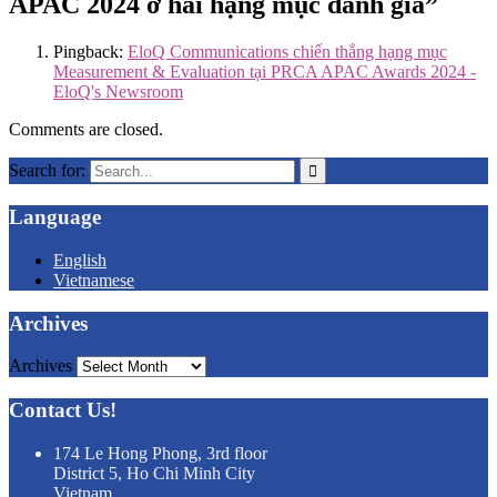
APAC 2024 ở hai hạng mục danh giá”
Pingback:
EloQ Communications chiến thắng hạng mục
Measurement & Evaluation tại PRCA APAC Awards 2024 -
EloQ's Newsroom
Comments are closed.
Search for:
Language
English
Vietnamese
Archives
Archives
Contact Us!
174 Le Hong Phong, 3rd floor
District 5, Ho Chi Minh City
Vietnam