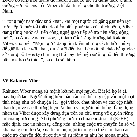
cường với bộ lens trên Viber chỉ dành riêng cho thị trường Việt
Nam.
“Trong một năm đầy khó khăn, khi mọi người cố gắng giữ liên lạc
trực tiếp ở mức tối thiểu do diễn biến phức tạp của dịch bệnh, Viber
đang từng bước cải tiến công nghệ giao tiếp số trở nên sống động
hơn”, bà Anna Znamenskaya, Giám đốc Tăng trưởng tại
Rakuten
Viber
, cho biết. “Mọi người đang tìm kiếm những cách thức thú vị
để giữ liên lạc với nhau, dù là gửi đến bạn bè một lời chào bằng việc
sử dụng bộ Lens tạo hình mặt hổ hay thể hiện sự ủng hộ đến thương
hiệu mà họ ưa thích”, bà chia sẻ thêm.
Về Rakuten Viber
Rakuten Viber
mang sứ mệnh kết nối mọi người. Bất kể họ là ai,
hay họ ở đâu. Người dùng trên toàn cầu có thể truy cập vào một loạt
tính năng như trò chuyện 1:1, gọi video, chat nhóm và các cập nhật,
thảo luận về các thương hiệu ưa thích và người nổi tiếng. Ứng dụng
nhắn tin Viber được xây dựng dựa trên sự chú trọng về quyền riêng
tư của người dùng. Nhờ phương thức mã hóa end-to-end (E2EE)
mặc định, các tin nhắn tự động xóa, những cuộc trò chuyện ẩn số và
khả năng chỉnh sửa, xóa tin nhắn, người dùng có thể đảm bảo các
cuộc trò chuyện đều được duy trì sự riêng tư như họ mong muốn.