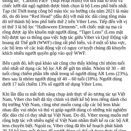
thống kê, “Cartoon Face” (Mặt Hoạt Hình) với đôi mắt to tròn và
chiếc lưỡi dài ngộ nghĩnh được bình chọn là bộ Lens phổ biến nhất.
Tạp chí Thời trang công bố màu tóc xu hướng của năm 2021 là màu
đỏ, do đó lens “Red Head” (đầu đỏ) với mái tóc dài cùng tông màu
đỏ trở thành bộ lens phổ biến thứ 2 trên Viber Lens. Tiếp đến với vị
trí thứ 3 là bộ lọc “Halloween Elements”, với chiếc mặt nạ ma cà
rồng được áp lên khuôn mặt người dùng. “Tiger Lens” (Lens mặt
hổ) được tạo ra thông qua việc hợp tác giữa Viber và Quỹ Động vật
hoang dã Thế giới (WWF) cũng rất phổ biến, và ở một số khu vực,
các bộ lens về các loài động vật có nguy cơ tuyệt chủng đã khuyến
khích nhiều người quyên góp vào quỹ WWF.
Bên cạnh đó, kết quả khảo sát cũng cho thấy không chỉ nhóm tuổi
nhỏ nhất sử dụng các bộ lọc AR để gửi tin nhắn. Nhóm từ 30 – 40
tuổi cũng chiếm phần lớn nhất trong số người dùng AR Lens (23%),
theo sau là nhóm người dùng từ 40 – 60 tuổi (18%). Người dùng
dưới 17 tuổi chiếm 13% số người sử dụng Viber Lens.
Khi lần đầu ra mắt tính năng chụp ảnh thực tế ảo tương tác tại Việt
Nam, Viber cho biết đã tùy chỉnh và thiết kế bộ lens riêng dành cho
thị trường Việt Nam, cũng như muốn cung cấp các bộ lens khác
nhau đầy vui nhộn và thú vị giúp người dùng có những trải nghiệm
độc đáo chỉ có duy nhất tại Việt Nam. Do đó, Viber mong muốn mở
rộng hợp tác với nhiều nghệ sĩ Việt Nam nhằm thiết kế ra các bộ AR
lens chuyên biệt. Ngoài ra, Viber cũng đã lên kế hoạch phát hành
20-50 bộ lens mỗi tháng để người dùng có thể sử dụng thực tế tăng