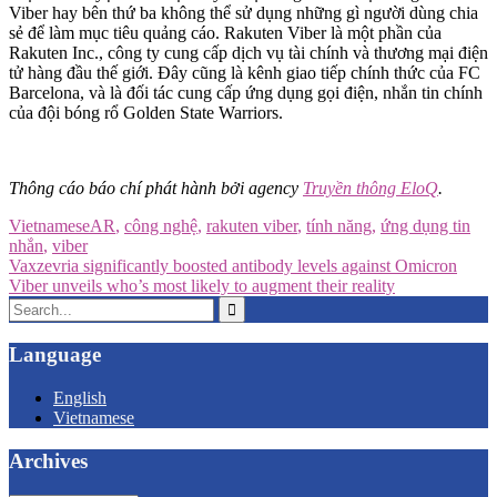
Viber hay bên thứ ba không thể sử dụng những gì người dùng chia
sẻ để làm mục tiêu quảng cáo. Rakuten Viber là một phần của
Rakuten Inc., công ty cung cấp dịch vụ tài chính và thương mại điện
tử hàng đầu thế giới. Đây cũng là kênh giao tiếp chính thức của FC
Barcelona, và là đối tác cung cấp ứng dụng gọi điện, nhắn tin chính
của đội bóng rổ Golden State Warriors.
Thông cáo báo chí phát hành bởi agency
Truyền thông EloQ
.
Vietnamese
AR
,
công nghệ
,
rakuten viber
,
tính năng
,
ứng dụng tin
nhắn
,
viber
Post
Vaxzevria significantly boosted antibody levels against Omicron
Viber unveils who’s most likely to augment their reality
navigation
Search
for:
Language
English
Vietnamese
Archives