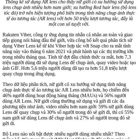
Thống kê sử dụng AR lens cho thấy nữ giới có xu hướng sử dụng
lens chụp ảnh nhiều hơn nam giới; xu hướng Red hair lens (bộ lens
tóc đỏ) trở nên hiện tượng phổ biến trong tính năng chụp ảnh thực
tế ảo tương tác (AR lens) với hơn 50 triệu lượt tương tác, đây là
một con số tuyệt vời.
Rakuten Viber
, công ty ứng dụng tin nhắn cá nhân an toàn và giao
tiếp giọng nói hàng đầu thế giới, vừa công bố kết quả phân tích sử
dụng Viber Lens kể từ khi Viber hợp tác với Snap cho ra mắt tính
năng này vào tháng 6 năm 2021 và phát hành tại các thị trường lớn
trong nhiều tháng qua. Tính từ đợt đầu chính thức ra mắt, hơn 7,3
triệu người dùng đã sử dụng Lens để chụp ảnh, quay video hoặc tạo
ảnh GIF. Hơn 5,6 triệu người dùng đã tạo ra hơn 51,8 triệu lượt
quay chụp trong ứng dụng.
Theo dữ liệu phân tích, nữ giới có xu hướng sử dụng tính năng
chụp ảnh thực tế ảo tương tác AR Lens nhiều hơn, họ chiếm đến
46% người dùng hoạt động hàng tháng (MAUs) và 56% người
dùng AR Lens. Nữ giới cũng thường sử dụng và gửi đi các đa
phương tiện như ảnh, video nhiều hơn nam giới: 59% nữ giới dùng
Lens để quay chụp và 30% số người trong đó sẽ gửi đi, thì có 55%
nam giới sử dùng Lens để chụp ảnh và 27% số người trong đó sẽ
gửi đi.
Bộ Lens nào nổi bật được nhiều người dùng nhiều nhất? Theo