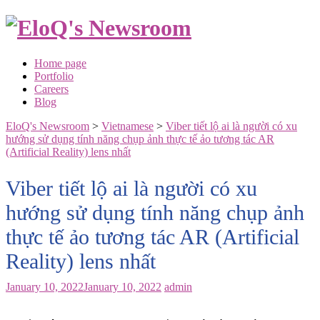
Skip
to
content
Home page
Portfolio
Careers
Blog
EloQ's Newsroom
>
Vietnamese
>
Viber tiết lộ ai là người có xu
hướng sử dụng tính năng chụp ảnh thực tế ảo tương tác AR
(Artificial Reality) lens nhất
Viber tiết lộ ai là người có xu
hướng sử dụng tính năng chụp ảnh
thực tế ảo tương tác AR (Artificial
Reality) lens nhất
January 10, 2022
January 10, 2022
admin