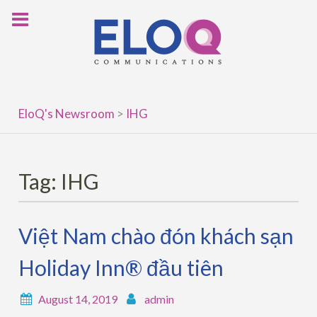
Skip
to
content
EloQ's Newsroom
>
IHG
Tag:
IHG
Việt Nam chào đón khách sạn
Holiday Inn® đầu tiên
August 14, 2019
admin