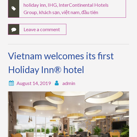
holiday inn
,
IHG
,
InterContinental Hotels
Group
,
khách sạn
,
việt nam
,
đầu tiên
Leave a comment
Vietnam welcomes its first
Holiday Inn® hotel
August 14, 2019
admin