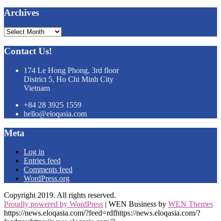
Archives
Archives
Contact Us!
174 Le Hong Phong, 3rd floor
District 5, Ho Chi Minh City
Vietnam
+84 28 3925 1559
hello@eloqasia.com
Meta
Log in
Entries feed
Comments feed
WordPress.org
Copyright 2019. All rights reserved.
Proudly powered by WordPress
|
WEN Business by
WEN Themes
https://news.eloqasia.com/?feed=rdfhttps://news.eloqasia.com/?