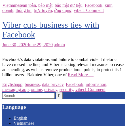
Vietnamese
an toàn
,
bảo mật
,
bảo mật dữ liệu
,
Facebook
,
kinh
doanh
,
thông tin
,
trực tuyến
,
ứng dụng
,
viber
1 Comment
Viber cuts business ties with
Facebook
June 30, 2020
June 29, 2020
admin
Facebook’s data violations and failure to combat violent rhetoric
have crossed the line, and Viber is taking relevant measures to cease
ad spending, as well as remove product touchpoints, to protect its 1
billion users Rakuten Viber, one of
Read More …
English
app
,
business
,
data privacy
,
Facebook
,
information
,
messaging app
,
online
,
privacy
,
security
,
viber
1 Comment
Search
for:
Language
English
Vietnamese