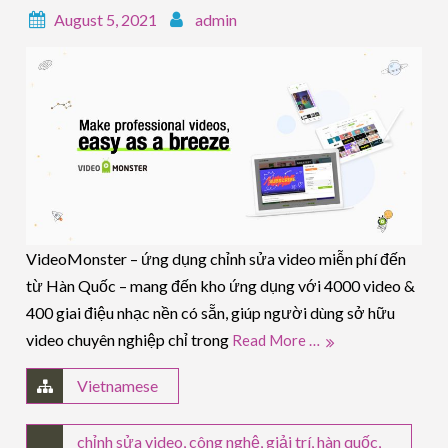
August 5, 2021
admin
VideoMonster – ứng dụng chỉnh sửa video miễn phí đến
từ Hàn Quốc – mang đến kho ứng dụng với 4000 video &
400 giai điệu nhạc nền có sẵn, giúp người dùng sở hữu
video chuyên nghiệp chỉ trong
Read More …
Vietnamese
chỉnh sửa video
,
công nghệ
,
giải trí
,
hàn quốc
,