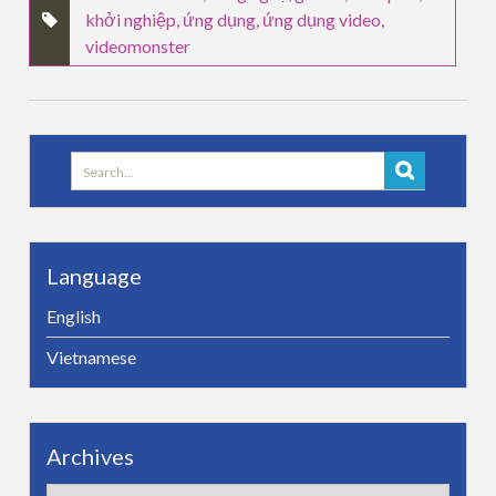
khởi nghiệp
,
ứng dụng
,
ứng dụng video
,
videomonster
Search
for:
Language
English
Vietnamese
Archives
Archives