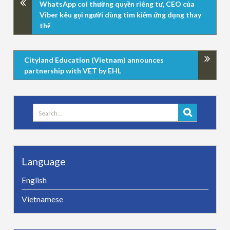
WhatsApp coi thường quyền riêng tư, CEO của
Viber kêu gọi người dùng tìm kiếm ứng dụng thay
thế
Cityland Education (Vietnam) announces
partnership with VET by EHL
Search
for:
Language
English
Vietnamese