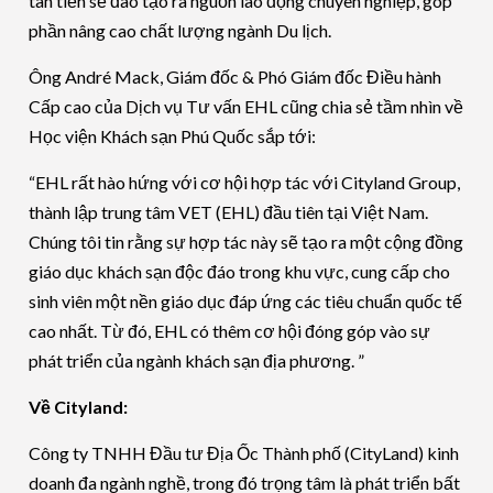
tân tiến sẽ đào tạo ra nguồn lao động chuyên nghiệp, góp
phần nâng cao chất lượng ngành Du lịch.
Ông André Mack, Giám đốc & Phó Giám đốc Điều hành
Cấp cao của Dịch vụ Tư vấn EHL cũng chia sẻ tầm nhìn về
Học viện Khách sạn Phú Quốc sắp tới:
“EHL rất hào hứng với cơ hội hợp tác với Cityland Group,
thành lập trung tâm VET (EHL) đầu tiên tại Việt Nam.
Chúng tôi tin rằng sự hợp tác này sẽ tạo ra một cộng đồng
giáo dục khách sạn độc đáo trong khu vực, cung cấp cho
sinh viên một nền giáo dục đáp ứng các tiêu chuẩn quốc tế
cao nhất. Từ đó, EHL có thêm cơ hội đóng góp vào sự
phát triển của ngành khách sạn địa phương. ”
Về Cityland:
Công ty TNHH Đầu tư Địa Ốc Thành phố (CityLand) kinh
doanh đa ngành nghề, trong đó trọng tâm là phát triển bất