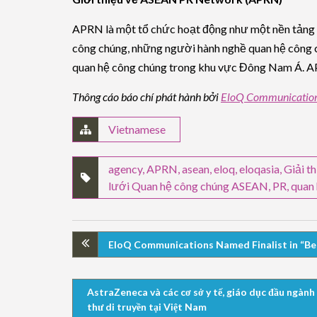
APRN là một tổ chức hoạt động như một nền tảng đ
công chúng, những người hành nghề quan hệ công c
quan hệ công chúng trong khu vực Đông Nam Á. APR
Thông cáo báo chí phát hành bởi
EloQ Communicatio
Vietnamese
agency
,
APRN
,
asean
,
eloq
,
eloqasia
,
Giải t
lưới Quan hệ công chúng ASEAN
,
PR
,
quan
EloQ Communications Named Finalist in “Be
AstraZeneca và các cơ sở y tế, giáo dục đầu ngành 
thư di truyền tại Việt Nam