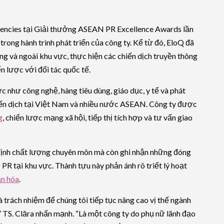
encies tại Giải thưởng ASEAN PR Excellence Awards lần
rong hành trình phát triển của công ty. Kể từ đó, EloQ đã
ng và ngoài khu vực, thực hiện các chiến dịch truyền thông
n lược với đối tác quốc tế.
 như công nghệ, hàng tiêu dùng, giáo dục, y tế và phát
hiến dịch tại Việt Nam và nhiều nước ASEAN. Công ty được
g
, chiến lược mạng xã hội, tiếp thị tích hợp và tư vấn giao
định chất lượng chuyên môn mà còn ghi nhận những đóng
 PR tại khu vực. Thành tựu này phản ánh rõ triết lý hoạt
ăn hóa
.
 trách nhiệm để chúng tôi tiếp tục nâng cao vị thế ngành
TS. Clāra nhấn mạnh. “Là một công ty do phụ nữ lãnh đạo