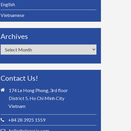
English
Vietnamese
Archives
Archives
Contact Us!
174 Le Hong Phong, 3rd floor
District 5, Ho Chi Minh City
Vietnam
+84 28 3925 1559
hello@eloqasia.com