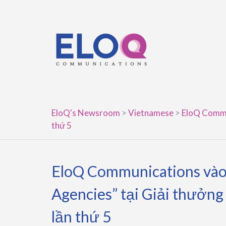
Skip
to
content
EloQ's Newsroom
>
Vietnamese
>
EloQ Commun
thứ 5
EloQ Communications vào
Agencies” tại Giải thưởn
lần thứ 5