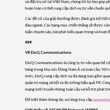
và đặt trụ sở tại Việt Nam, chúng tôi tự hào góp p
hoàn toàn có thể cung cấp dịch vụ tư vấn chuẩn quố
Các đề cử của giải thưởng được đánh giá bởi hội 
đạo ngành. Các hạng mục chiến thắng sẽ được công 
luận chuyên sâu, bài phát biểu quan trọng và hoạt 
###
Về EloQ Communications
EloQ Communications là công ty tư vấn quan hệ côn
hàng trong khu vực Đông Nam Á và toàn cầu. Với nề
lược, EloQ cung cấp dịch vụ đa dạng bao gồm quan h
quản trị mạng xã hội và đo lường hiệu quả PR. Công
mạng lưới truyền thông toàn cầu và hỗ trợ phát tri
Để biết thêm thông tin, vui lòng truy cập
www.eloq
Giới thiệu về ASEAN PR Network (APRN)