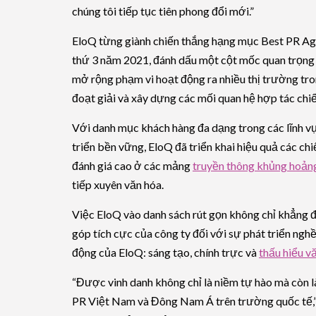
chúng tôi tiếp tục tiên phong đổi mới.”
EloQ từng giành chiến thắng hạng mục Best PR Ag
thứ 3 năm 2021, đánh dấu một cột mốc quan trọng t
mở rộng phạm vi hoạt động ra nhiều thị trường tro
đoạt giải và xây dựng các mối quan hệ hợp tác chiế
Với danh mục khách hàng đa dạng trong các lĩnh vực
triển bền vững, EloQ đã triển khai hiệu quả các c
đánh giá cao ở các mảng
truyền thông khủng hoản
tiếp xuyên văn hóa.
Việc EloQ vào danh sách rút gọn không chỉ khẳng 
góp tích cực của công ty đối với sự phát triển nghề
động của EloQ: sáng tạo, chính trực và
thấu hiểu v
“Được vinh danh không chỉ là niềm tự hào mà còn là
PR Việt Nam và Đông Nam Á trên trường quốc tế,” 