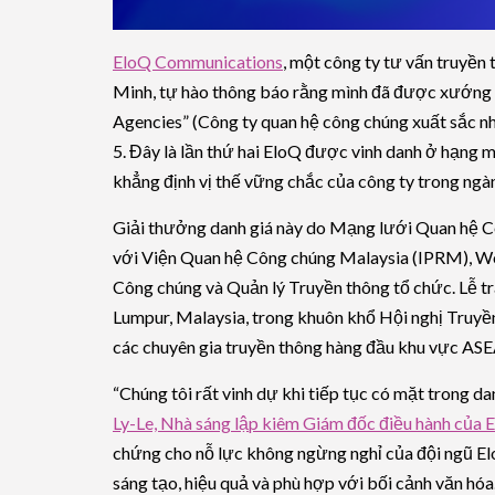
EloQ Communications
, một công ty tư vấn truyền 
Minh, tự hào thông báo rằng mình đã được xướng 
Agencies” (Công ty quan hệ công chúng xuất sắc n
5. Đây là lần thứ hai EloQ được vinh danh ở hạng 
khẳng định vị thế vững chắc của công ty trong ng
Giải thưởng danh giá này do Mạng lưới Quan h
với Viện Quan hệ Công chúng Malaysia (IPRM), W
Công chúng và Quản lý Truyền thông tổ chức. Lễ tra
Lumpur, Malaysia, trong khuôn khổ Hội nghị Truyề
các chuyên gia truyền thông hàng đầu khu vực AS
“Chúng tôi rất vinh dự khi tiếp tục có mặt trong d
Ly-Le, Nhà sáng lập kiêm Giám đốc điều hành của
chứng cho nỗ lực không ngừng nghỉ của đội ngũ El
sáng tạo, hiệu quả và phù hợp với bối cảnh văn hóa