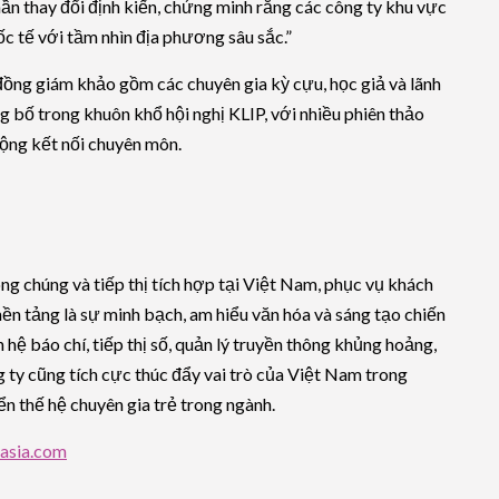
hần thay đổi định kiến, chứng minh rằng các công ty khu vực
c tế với tầm nhìn địa phương sâu sắc.”
đồng giám khảo gồm các chuyên gia kỳ cựu, học giả và lãnh
bố trong khuôn khổ hội nghị KLIP, với nhiều phiên thảo
động kết nối chuyên môn.
g chúng và tiếp thị tích hợp tại Việt Nam, phục vụ khách
n tảng là sự minh bạch, am hiểu văn hóa và sáng tạo chiến
ệ báo chí, tiếp thị số, quản lý truyền thông khủng hoảng,
 ty cũng tích cực thúc đẩy vai trò của Việt Nam trong
ển thế hệ chuyên gia trẻ trong ngành.
asia.com