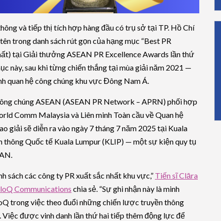
thông và tiếp thị tích hợp hàng đầu có trụ sở tại TP. Hồ Chí
tên trong danh sách rút gọn của hạng mục “Best PR
hất) tại Giải thưởng ASEAN PR Excellence Awards lần thứ
mục này, sau khi từng chiến thắng tại mùa giải năm 2021 —
ành quan hệ công chúng khu vực Đông Nam Á.
ệ Công chúng ASEAN (ASEAN PR Network – APRN) phối hợp
orld Comm Malaysia và Liên minh Toàn cầu về Quan hệ
o giải sẽ diễn ra vào ngày 7 tháng 7 năm 2025 tại Kuala
n thông Quốc tế Kuala Lumpur (KLIP) — một sự kiện quy tụ
EAN.
anh sách các công ty PR xuất sắc nhất khu vực,”
Tiến sĩ Clāra
 EloQ Communications
chia sẻ. “Sự ghi nhận này là minh
oQ trong việc theo đuổi những chiến lược truyền thông
. Việc được vinh danh lần thứ hai tiếp thêm động lực để