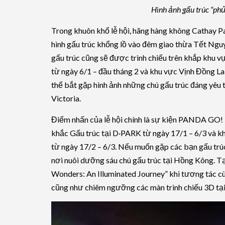
Hình ảnh gấu trúc “phủ
Trong khuôn khổ lễ hội, hãng hàng không Cathay Pa
hình gấu trúc khổng lồ vào đêm giao thừa Tết Nguy
gấu trúc cũng sẽ được trình chiếu trên khắp khu 
từ ngày 6/1 – đầu tháng 2 và khu vực Vịnh Đồng La
thể bắt gặp hình ảnh những chú gấu trúc đáng yêu t
Victoria.
Điểm nhấn của lễ hội chính là sự kiện PANDA G
khắc Gấu trúc tại D·PARK từ ngày 17/1 – 6/3 và k
từ ngày 17/2 – 6/3. Nếu muốn gặp các bạn gấu trúc
nơi nuôi dưỡng sáu chú gấu trúc tại Hồng Kông. Tạ
Wonders: An Illuminated Journey” khi tương tác cùn
cũng như chiêm ngưỡng các màn trình chiếu 3D tại