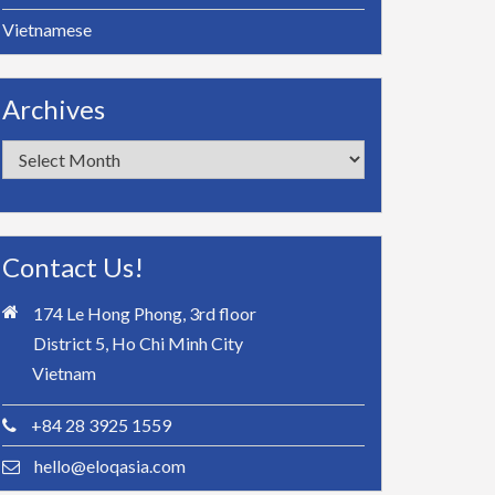
Vietnamese
Archives
Archives
Contact Us!
174 Le Hong Phong, 3rd floor
District 5, Ho Chi Minh City
Vietnam
+84 28 3925 1559
hello@eloqasia.com