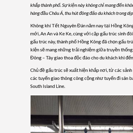
khắp thành phố. Sự kiện này không chỉ mang đến khô
hàng đầu Châu Á, thu hút đông đảo du khách trong d
Không khí Tết Nguyên Đán năm nay tại Hồng Kông 
mới, An An và Ke Ke, cùng với cặp gấu trúc sinh đ
gấu trúc này, thành phố Hồng Kông đã chọn gấu tr
kiện sẽ mang những trải nghiệm giữa truyền thống 
Đông – Tây giao thoa độc đáo cho du khách khi đ
Chủ đề gấu trúc sẽ xuất hiện khắp nơi, từ các sả
các tuyến giao thông công cộng như tuyến đi sân ba
South Island Line.