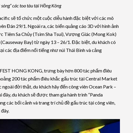
 sóng” các toa tàu tại Hồng Kông
cific sẽ tổ chức một cuộc diễu hành đặc biệt với các mô
ên Đán 29/1. Ngoài ra, các biển quảng cáo 3D với hình ảnh
vực Tiêm Sa Chủy (Tsim Sha Tsui), Vượng Giác (Mong Kok)
 (Causeway Bay) từ ngày 13 – 26/1. Đặc biệt, du khách có
ại các địa điểm nổi tiếng như núi Thái Bình và cảng
O! FEST HONG KONG, trưng bày hơn 800 tác phẩm điêu
hoảng 200 tác phẩm điêu khắc gấu trúc tại Central Market
 ngoài đời thật, du khách hãy đến công viên Ocean Park –
i đây, du khách sẽ được tham gia hành trình “Panda
g các bối cảnh và trang trí chủ đề gấu trúc tại công viên,
 đây.