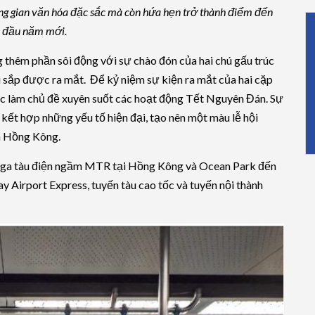
ng gian văn hóa đặc sắc mà còn hứa hẹn trở thành điểm đến
ịp đầu năm mới.
thêm phần sôi động với sự chào đón của hai chú gấu trúc
ôi sắp được ra mắt. Để kỷ niệm sự kiện ra mắt của hai cặp
úc làm chủ đề xuyên suốt các hoạt động Tết Nguyên Đán. Sự
kết hợp những yếu tố hiện đại, tạo nên một màu lễ hội
ến Hồng Kông.
nh ga tàu điện ngầm MTR tại Hồng Kông và Ocean Park đến
y Airport Express, tuyến tàu cao tốc và tuyến nội thành