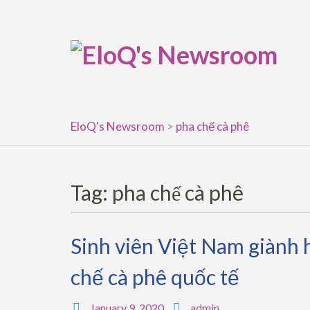
Skip
to
content
EloQ's Newsroom
>
pha chế cà phê
Tag:
pha chế cà phê
Sinh viên Việt Nam giành 
chế cà phê quốc tế
January 9, 2020
admin