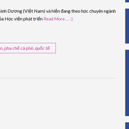
nh Bình Dương (Việt Nam) và hiện đang theo học chuyên ngành
ủa Học viện phát triển
Read More …
ạn
,
pha chế cà phê
,
quốc tế