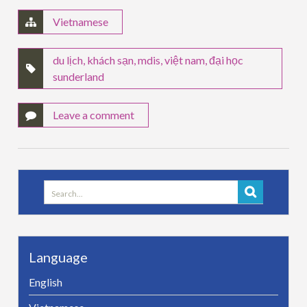
Vietnamese
du lịch
,
khách sạn
,
mdis
,
việt nam
,
đại học
sunderland
Leave a comment
Search
for:
Language
English